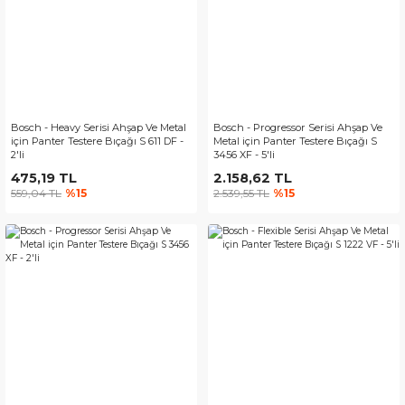
Bosch - Heavy Serisi Ahşap Ve Metal
Bosch - Progressor Serisi Ahşap Ve
için Panter Testere Bıçağı S 611 DF -
Metal için Panter Testere Bıçağı S
2'li
3456 XF - 5'li
475,19 TL
2.158,62 TL
559,04 TL
%15
2.539,55 TL
%15