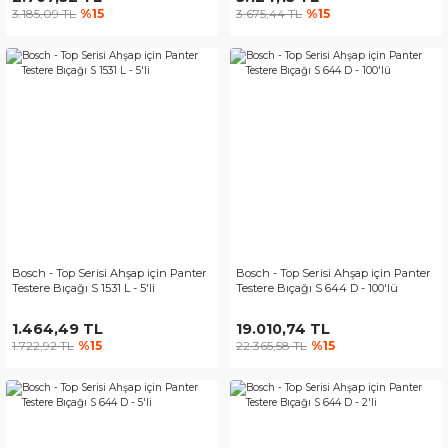
3.185,09 TL
%15
3.675,44 TL
%15
Bosch - Top Serisi Ahşap için Panter
Bosch - Top Serisi Ahşap için Panter
Testere Bıçağı S 1531 L - 5'li
Testere Bıçağı S 644 D - 100'lü
1.464,49 TL
19.010,74 TL
1.722,92 TL
%15
22.365,58 TL
%15