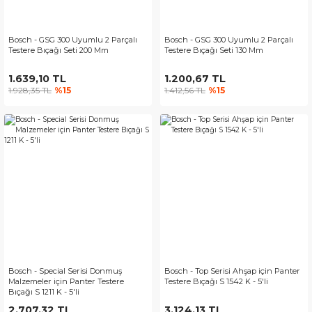
Bosch - GSG 300 Uyumlu 2 Parçalı
Bosch - GSG 300 Uyumlu 2 Parçalı
Testere Bıçağı Seti 200 Mm
Testere Bıçağı Seti 130 Mm
1.639,10 TL
1.200,67 TL
1.928,35 TL
%15
1.412,56 TL
%15
Bosch - Special Serisi Donmuş
Bosch - Top Serisi Ahşap için Panter
Malzemeler için Panter Testere
Testere Bıçağı S 1542 K - 5'li
Bıçağı S 1211 K - 5'li
2.707,32 TL
3.124,13 TL