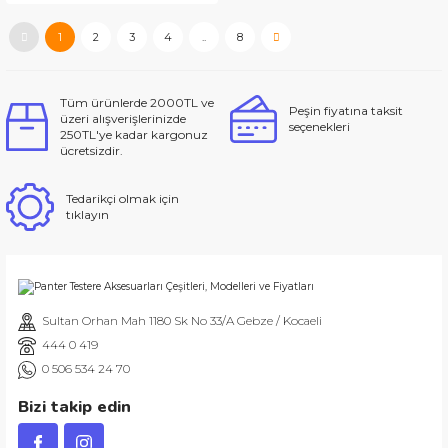
1
2
3
4
..
8
Tüm ürünlerde 2000TL ve
Peşin fiyatına taksit
üzeri alışverişlerinizde
seçenekleri
250TL'ye kadar kargonuz
ücretsizdir.
Tedarikçi olmak için
tıklayın
Sultan Orhan Mah 1180 Sk No 33/A Gebze / Kocaeli
444 0 419
0 506 534 24 70
Bizi takip edin