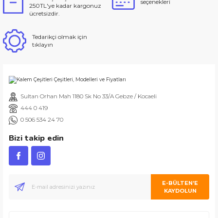
seçenekleri
250TL'ye kadar kargonuz
ücretsizdir.
Tedarikçi olmak için
tıklayın
Sultan Orhan Mah 1180 Sk No 33/A Gebze / Kocaeli
444 0 419
0 506 534 24 70
Bizi takip edin
E-BÜLTEN’E
KAYDOLUN