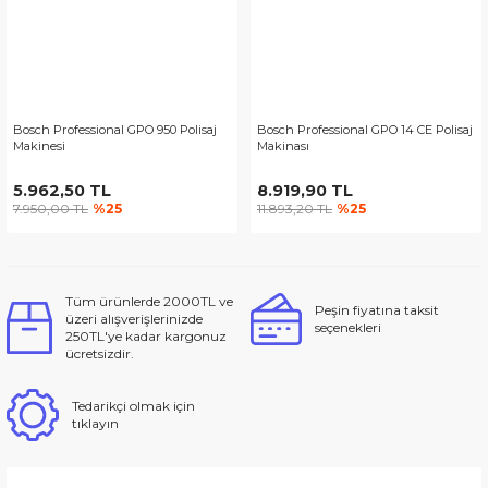
Bosch Professional GPO 950 Polisaj
Bosch Professional GPO 14 CE Polisaj
Makinesi
Makinası
5.962,50 TL
8.919,90 TL
7.950,00 TL
%25
11.893,20 TL
%25
Tüm ürünlerde 2000TL ve
Peşin fiyatına taksit
üzeri alışverişlerinizde
seçenekleri
250TL'ye kadar kargonuz
ücretsizdir.
Tedarikçi olmak için
tıklayın