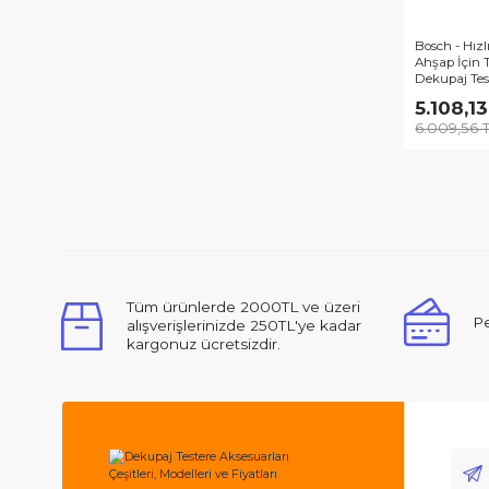
Bosc
Ahş
Deku
100
5.
6.0