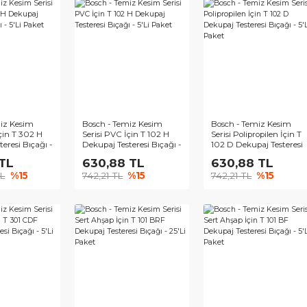
ch - Temiz Kesim
Bosch - Temiz Kesim
Bosch - 
si PVC İçin T 302 H
Serisi PVC İçin T 102 H
Serisi Po
paj Testeresi Bıçağı -
Dekupaj Testeresi Bıçağı -
102 D De
 Paket
5'Li Paket
Bıçağı - 
2,26 TL
630,88 TL
630,
85,02 TL
%15
742,21 TL
%15
742,21 