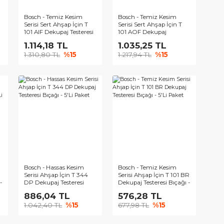
Temiz Kesim
Bosch - Temiz Kesim
Bosch - Temi
rt Ahşap İçin T
Serisi Sert Ahşap İçin T
Serisi Sert Ah
ekupaj Testeresi
101 AIF Dekupaj Testeresi
101 AOF Dek
5'Li Paket
Bıçağı - 5'Li Paket
Testeresi Bıçağ
,58 TL
1.114,18 TL
1.035,25
Paket
9 TL
%15
1.310,80 TL
%15
1.217,94 TL