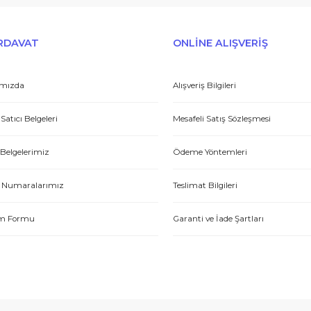
Peşin fiyatına taksit seçenekleri
Tedarikçi
E-HIRDAVAT
ONLİNE ALIŞV
Hakkımızda
Alışveriş Bilgileri
Yetkili Satıcı Belgeleri
Mesafeli Satış Sözl