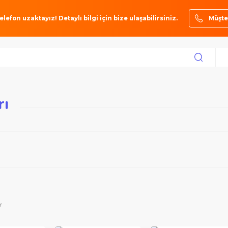
ze bir telefon uzaktayız! Detaylı bilgi için bize ulaşabilirsiniz.
rları
33)
Özel Uygulamalar İçin
(8)
Paslanmaz Çelik (Inox) İçi
leri
(2)
Laminant İçin
(2)
Seramik Malzemeler İçin
(2)
toktakiler