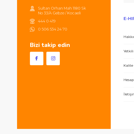
Tüm ürünlerde 2000TL ve üzeri
alışverişlerinizde 250TL'ye kadar
kargonuz ücretsizdir.
Sultan Orhan Mah 1180 Sk
No 33/A Gebze / Kocaeli
444 0 419
0 506 534 24 70
Bizi takip edin