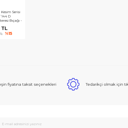
h - Hızlı Kesim Serisi
ap İçin T 144 D
paj Testeresi Bıçağı -
'Lü Paket
108,13 TL
09,56 TL
%15