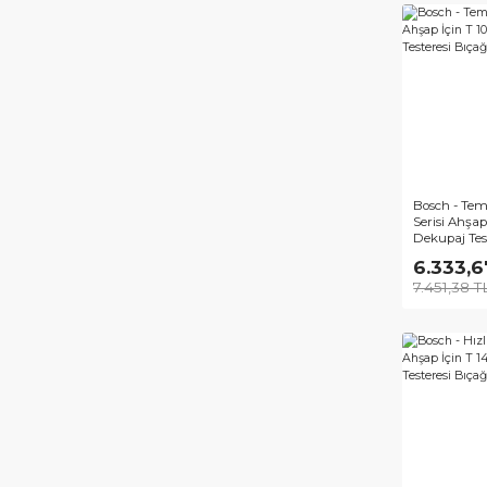
Bosc
Ser
Deku
5'Li
1.
1.8
Bos
Seri
Deku
100
6.
7.4