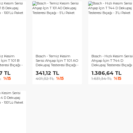
h - Hızlı Kesim Serisi
Bosch - Hızlı Kesim Serisi
Bosch - H
t Ahşap İçin T 344 DF
Sert Ahşap İçin T 144 DF
Sert Ahş
paj Testeresi Bıçağı -
Dekupaj Testeresi Bıçağı -
Dekupaj T
 Paket
25'Li Paket
5'Li Pak
562,87 TL
2.813,28 TL
695,2
38,68 TL
%15
3.309,74 TL
%15
817,90 
ch - Temiz Kesim
Bosch - Temiz Kesim
Bosch - H
si Ahşap İçin T 101 B
Serisi Ahşap İçin T 101 AO
Ahşap İç
paj Testeresi Bıçağı -
Dekupaj Testeresi Bıçağı -
Dekupaj T
'Lü Paket
5'Li Paket
3'Li Pak
333,67 TL
341,12 TL
1.386
51,38 TL
%15
401,32 TL
%15
1.631,34