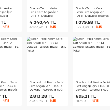
ch - Temiz Kesim
Bosch - Temiz Kesim
Bosch - 
si Sert Ahşap İçin T
Serisi Sert Ahşap İçin T
Serisi Se
 CDF Dekupaj
101 BRF Dekupaj
101 BF D
eresi Bıçağı - 5'Li
Testeresi Bıçağı - 25'Li
Bıçağı - 
219,59 TL
4.040,44 TL
1.079
et
Paket
34,82 TL
%15
4.753,46 TL
%15
1.270,0