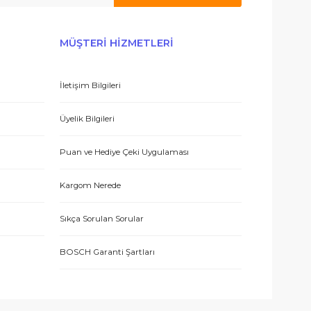
 olmak için tıklayın
E-BÜLTEN’E KAYDO
ERİŞ
MÜŞTERİ HİZMETLERİ
İletişim Bilgileri
eşmesi
Üyelik Bilgileri