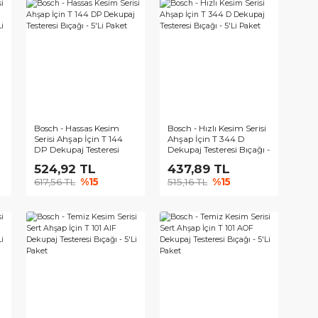
Temiz Kesim
Bosch - Hassas Kesim
Bosch - Hızlı 
lipropilen İçin T
Serisi Ahşap İçin T 144
Ahşap İçin T
kupaj Testeresi
DP Dekupaj Testeresi
Dekupaj Tester
5'Li Paket
Bıçağı - 5'Li Paket
5'Li Paket
88 TL
524,92 TL
437,89 
TL
%15
617,56 TL
%15
515,16 TL
%