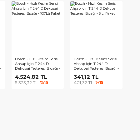
ızlı Kesim Serisi
Bosch - Hassas Kesim
Bosch - Temi
ap İçin T 144 DF
Serisi Ahşap İçin T 344
Serisi Ahşap İ
esteresi Bıçağı -
DP Dekupaj Testeresi
Dekupaj Tester
et
Bıçağı - 5'Li Paket
5'Li Paket
1 TL
886,04 TL
576,28 
TL
%15
1.042,40 TL
%15
677,98 TL
ızlı Kesim Serisi
Bosch - Hızlı Kesim Serisi
Bosch - Hızlı 
in T 744 D
Ahşap İçin T 244 D
Ahşap İçin T
esteresi Bıçağı -
Dekupaj Testeresi Bıçağı -
Dekupaj Tester
et
100'Lü Paket
5'Li Paket
,64 TL
4.524,82 TL
341,12 T
 TL
%15
5.323,32 TL
%15
401,32 TL