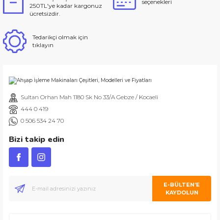
seçenekleri
250TL'ye kadar kargonuz
ücretsizdir.
Tedarikçi olmak için
tıklayın
Sultan Orhan Mah 1180 Sk No 33/A Gebze / Kocaeli
444 0 419
0 506 534 24 70
Bizi takip edin
E-BÜLTEN’E
KAYDOLUN