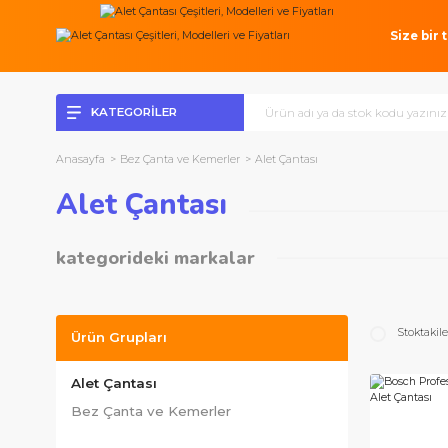
Si
KATEGORİLER
Anasayfa
Bez Çanta ve Kemerler
Alet Çantası
Alet Çantası
kategorideki markalar
Bosch Profesyonel Seri
S
Ürün Grupları
Alet Çantası