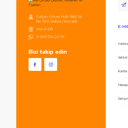
Sultan Orhan Mah 1180 Sk
No 33/A Gebze / Kocaeli
444 0 419
0 506 534 24 70
Bizi takip edin