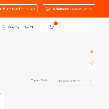
Müşteri Hizmetleri
444 0 419
Whatsapp
0 50
Giriş Yap
Üye Ol
-
Toplam 3 ürün
Dİ