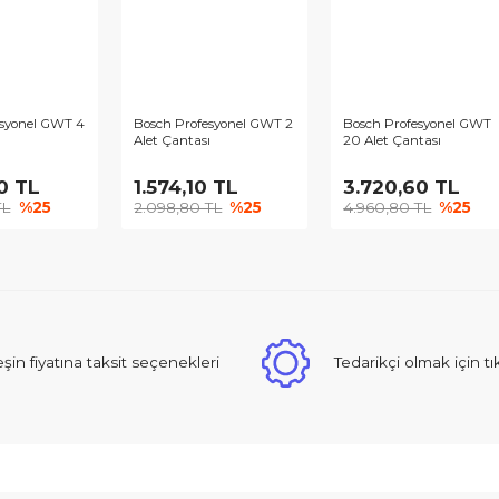
ch Profesyonel GWT 4
Bosch Profesyonel GWT 2
Bosch P
t Çantası
Alet Çantası
20 Alet 
385,00 TL
1.574,10 TL
3.720
80,00 TL
%25
2.098,80 TL
%25
4.960,
Peşin fiyatına taksit seçenekleri
Tedarikçi