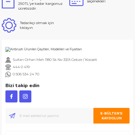
seçenekleri
250TL'ye kadar kargonuz
ücretsizdir.
Tedarikçi olmak için
tıklayın
Sultan Orhan Mah 1180 Sk No 33/A Gebze / Kocaeli
444 0 419
0 506 534 24 70
Bizi takip edin
E-BÜLTEN’E
KAYDOLUN