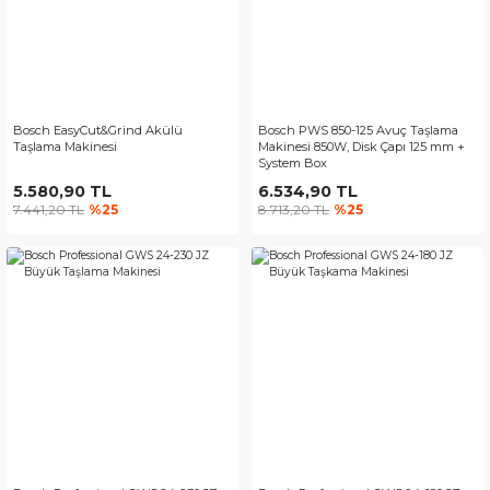
Bosch EasyCut&Grind Akülü
Bosch PWS 850-125 Avuç Taşlama
Taşlama Makinesi
Makinesi 850W, Disk Çapı 125 mm +
System Box
5.580,90 TL
6.534,90 TL
7.441,20 TL
%25
8.713,20 TL
%25