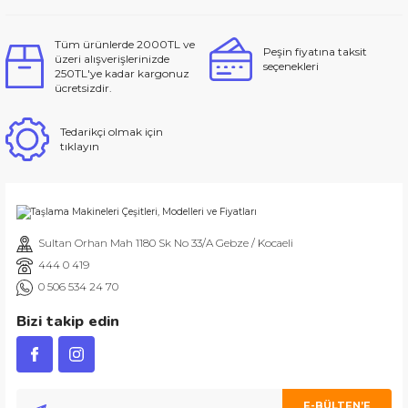
Tüm ürünlerde 2000TL ve
Peşin fiyatına taksit
üzeri alışverişlerinizde
seçenekleri
250TL'ye kadar kargonuz
ücretsizdir.
Tedarikçi olmak için
tıklayın
Sultan Orhan Mah 1180 Sk No 33/A Gebze / Kocaeli
444 0 419
0 506 534 24 70
Bizi takip edin
E-BÜLTEN’E