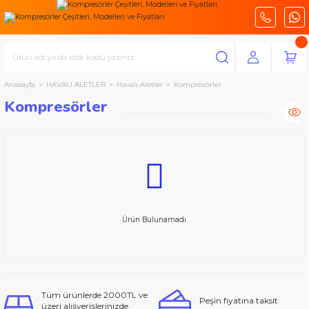
Anasayfa
HAVALI ALETLER
Havalı Aletler
Kompresörler
Kompresörler
Ürün Bulunamadı.
Tüm ürünlerde 2000TL ve
Peşin fiyatına taksit
üzeri alışverişlerinizde