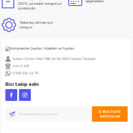
seçenekleri
250TL'ye kadar kargonuz
ücretsizdir.
Tedarikçi olmak için
tıklayın
Sultan Orhan Mah 1180 Sk No 33/A Gebze / Kocaeli
444 0 419
0 506 534 24 70
Bizi takip edin
E-BÜLTEN’E
KAYDOLUN