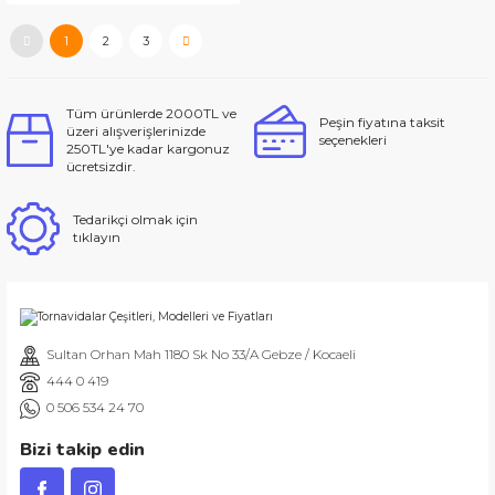
1
2
3
Tüm ürünlerde 2000TL ve
Peşin fiyatına taksit
üzeri alışverişlerinizde
seçenekleri
250TL'ye kadar kargonuz
ücretsizdir.
Tedarikçi olmak için
tıklayın
Sultan Orhan Mah 1180 Sk No 33/A Gebze / Kocaeli
444 0 419
0 506 534 24 70
Bizi takip edin