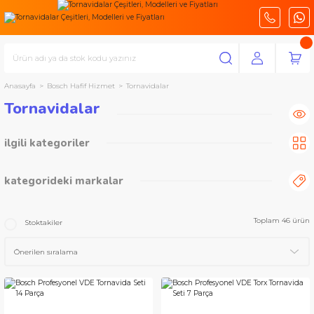
Anasayfa
Bosch Hafif Hizmet
Tornavidalar
Tornavidalar
ilgili kategoriler
Torx Tornavida
(7)
Cırcırlı Tornavida
(4)
Tornavida Seti
(4)
kategorideki markalar
Yıldız Tornavidalar
(3)
Bosch Profesyonel Seri
Bosch Hafif Hizmet
Toplam 46 ürün
Stoktakiler