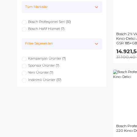
Elektrikli Aletler
Tüm Markalar
Bosch Profesyonel Seri (30)
Bosch Hafif Hizmet (7)
Bos
Kırı
GSR
Filtre Seçenekleri
14
31.
Kampanyalı Ürünler (7)
Sponsor Ürünler (7)
Yeni Ürünler (7)
İndirimli Ürünler (37)