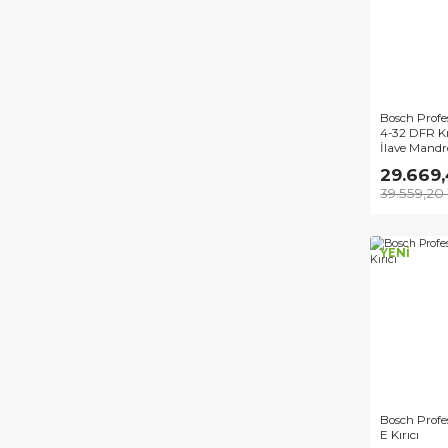
9.
13.
Bos
4-32
İla
29
39.
YEN