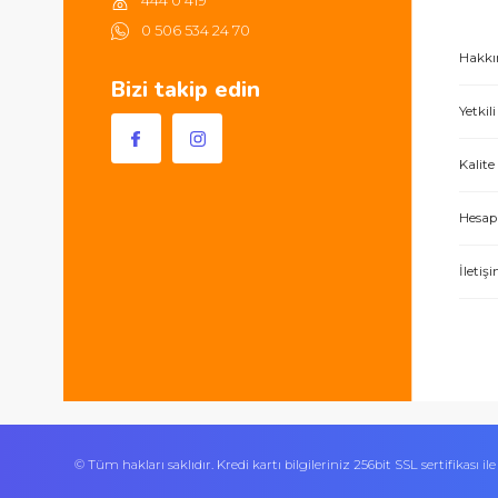
alışverişlerinizde 250TL'ye kadar
kargonuz ücretsizdir.
Sultan Orhan Mah 1180 Sk
No 33/A Gebze / Kocaeli
444 0 419
0 506 534 24 70
Bizi takip edin