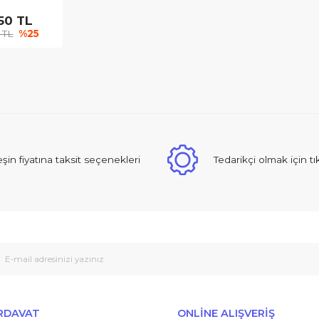
ch Professional GSH 11
rıcı
.507,50 TL
010,00 TL
%25