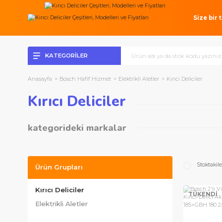
Si
KATEGORİLER
Anasayfa
Bosch Hafif Hizmet
Elektrikli Aletler
Kırıcı Delicil
Kırıcı Deliciler
kategorideki markalar
Bosch Profesyonel Seri
Bosch Hafif Hizmet
S
Ürün Grupları
Kırıcı Deliciler
TÜ