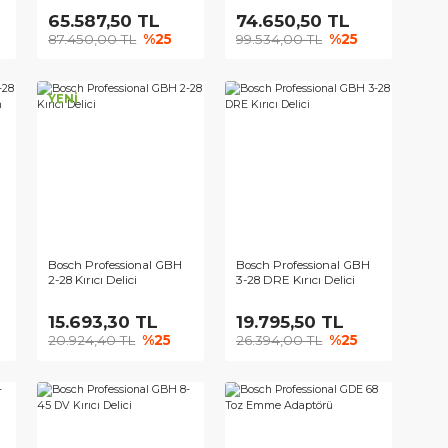
ofessional GBH
Bosch Professional GBH
Bosch Profes
rıcı/Delici
12-52 D Kırıcı Delici
12-52 DV Kırıc
4,50 TL
65.587,50 TL
74.650,5
00 TL
%25
87.450,00 TL
%25
99.534,00 
YENİ
ofessional GBH
Bosch Professional GBH
Bosch Profes
ıcı Delici - İlave
2-28 Kırıcı Delici
3-28 DRE Kırıc
n