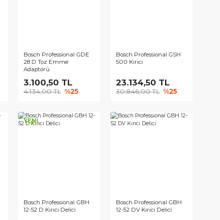
ofessional GDE
Bosch Professional GDE
Bosch Profes
Toz Emme
28 D Toz Emme
500 Kırıcı
ü
Adaptörü
,00 TL
3.100,50 TL
23.134,5
00 TL
%25
4.134,00 TL
%25
30.846,00 
YENİ