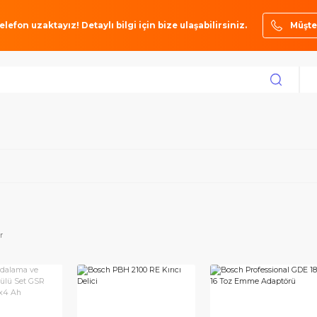
ze bir telefon uzaktayız! Detaylı bilgi için bize ulaşabilirsiniz.
er
toktakiler
KENDİ