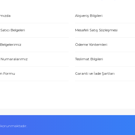
Peşin fiyatına taksit seçenekleri
Tedarikçi
E-HIRDAVAT
ONLİNE ALIŞV
Hakkımızda
Alışveriş Bilgileri
Yetkili Satıcı Belgeleri
Mesafeli Satış Sözl
Kalite Belgelerimiz
Ödeme Yöntemleri