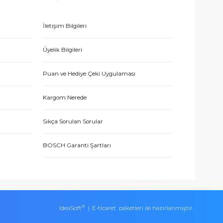
 olmak için tıklayın
E-BÜLTEN’E KAYDO
ERİŞ
MÜŞTERİ HİZMETLERİ
İletişim Bilgileri
eşmesi
Üyelik Bilgileri
Puan ve Hediye Çeki Uygulaması