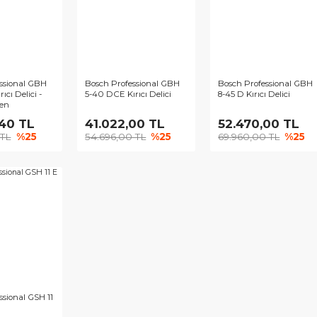
969,30 TL
12.163,50 TL
17.64
292,40 TL
%25
16.218,00 TL
%25
23.532,
YENİ
ch Professional GBH
Bosch Professional GBH
Bosch Pr
 DFR Kırıcı Delici -
5-40 DCE Kırıcı Delici
8-45 D Kı
ve Mandren
.669,40 TL
41.022,00 TL
52.47
559,20 TL
%25
54.696,00 TL
%25
69.960
İ