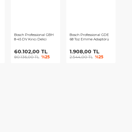
9,00 TL
15.693,30 TL
19.795,5
00 TL
%25
20.924,40 TL
%25
26.394,00 
ofessional GBH
Bosch Professional GBH
Bosch Profes
rıcı Delici
8-45 DV Kırıcı Delici
68 Toz Emme
0,00 TL
60.102,00 TL
1.908,00
,00 TL
%25
80.136,00 TL
%25
2.544,00 T