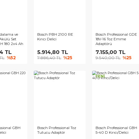
ch 2'li Vidalama ve
Bosch PBH 2100 RE
Bosch Pr
cı-Delici Akülü Set
Kırıcı Delici
18V-16 
 185+GBH 180 2x4 Ah
Adaptör
.921,54 TL
5.914,80 TL
7.155
100,40 TL
%52
7.886,40 TL
%25
9.540,
YENİ