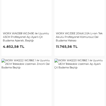
WORX WA0308 WG349E ile Uyumlu
WORX WG330E 20Volt 2.0A Li-ion Tek
45CM Profesyonel Açı Ayarlı Çit
Akülü Profesyonel Kömürsüz Dal
Budama Aparatı, Başlığı
Budama Makası
4.852,58 TL
11.765,56 TL