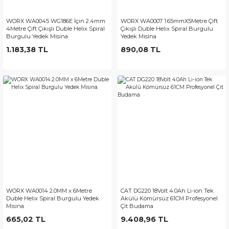
WORX WA0045 WG186E İçin 2.4mm
WORX WA0007 1.65mmX5Metre Çift
4Metre Çift Çıkışlı Duble Helix Spiral
Çıkışlı Duble Helix Spiral Burgulu
Burgulu Yedek Misina
Yedek Misina
1.183,38 TL
890,08 TL
WORX WA0014 2.0MM x 6Metre
CAT DG220 18Volt 4.0Ah Li-ion Tek
Duble Helix Spiral Burgulu Yedek
Akülü Kömürsüz 61CM Profesyonel
Misina
Çit Budama
665,02 TL
9.408,96 TL