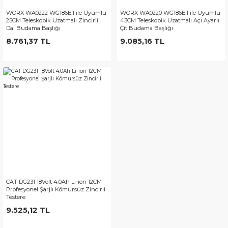
WORX WA0222 WG186E.1 ile Uyumlu
WORX WA0220 WG186E.1 ile Uyumlu
25CM Teleskobik Uzatmalı Zincirli
43CM Teleskobik Uzatmalı Açı Ayarlı
Dal Budama Başlığı
Çit Budama Başlığı
8.761,37 TL
9.085,16 TL
CAT DG231 18Volt 4.0Ah Li-ion 12CM
Profesyonel Şarjlı Kömürsüz Zincirli
Testere
9.525,12 TL