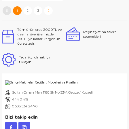
1
2
3
Tüm ürünlerde 2000TL ve
Peşin fiyatına taksit
üzeri alışverişlerinizde
seçenekleri
250TL'ye kadar kargonuz
ücretsizdir.
Tedarikçi olmak için
tıklayın
Sultan Orhan Mah 1180 Sk No 33/A Gebze / Kocaeli
444 0 419
0 506 534 24 70
Bizi takip edin