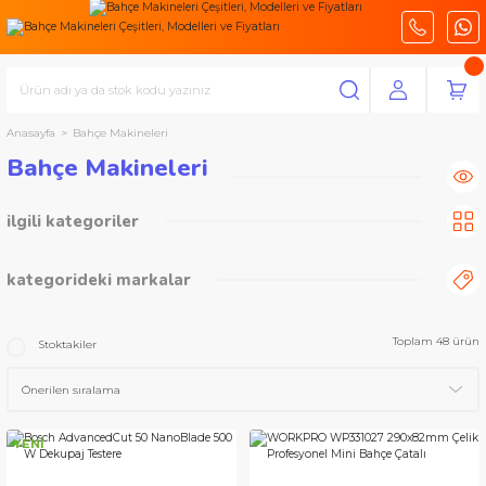
Anasayfa
Bahçe Makineleri
Bahçe Makineleri
ilgili kategoriler
Çim Biçme Makineleri
(12)
Çit Kesme ve Budama Makineleri
(11)
kategorideki markalar
Zincirli Ağaç Kesme Makineleri
(9)
Misinalı Çim Biçme Makineleri
(5)
Worx
Workpro
CAT
Bosch Hafif Hizmet
Toplam 48 ürün
Stoktakiler
İlaçlama Makinesi
(1)
YENİ