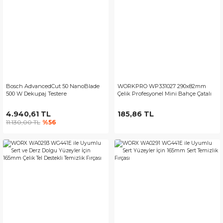
Bosch AdvancedCut 50 NanoBlade
WORKPRO WP331027 290x82mm
500 W Dekupaj Testere
Çelik Profesyonel Mini Bahçe Çatalı
4.940,61 TL
185,86 TL
11.130,00 TL
%56