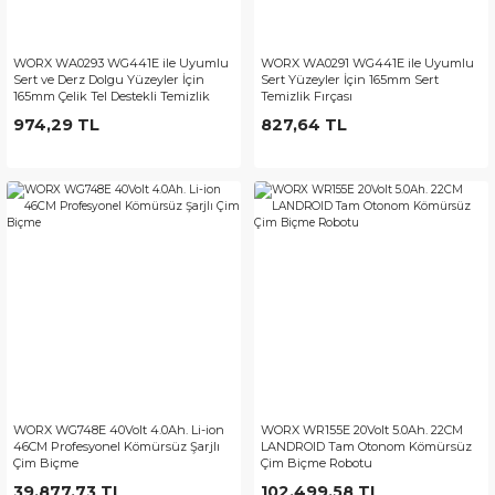
WORX WA0293 WG441E ile Uyumlu
WORX WA0291 WG441E ile Uyumlu
Sert ve Derz Dolgu Yüzeyler İçin
Sert Yüzeyler İçin 165mm Sert
165mm Çelik Tel Destekli Temizlik
Temizlik Fırçası
Fırçası
974,29 TL
827,64 TL
WORX WG748E 40Volt 4.0Ah. Li-ion
WORX WR155E 20Volt 5.0Ah. 22CM
46CM Profesyonel Kömürsüz Şarjlı
LANDROID Tam Otonom Kömürsüz
Çim Biçme
Çim Biçme Robotu
39.877,73 TL
102.499,58 TL