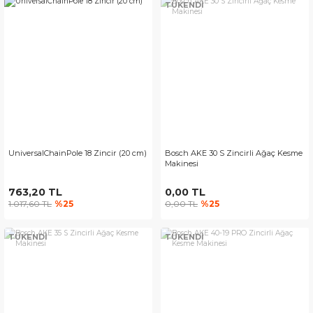
TÜKENDİ
UniversalChainPole 18 Zincir (20 cm)
Bosch AKE 30 S Zincirli Ağaç Kesme
Makinesi
763,20 TL
0,00 TL
1.017,60 TL
%25
0,00 TL
%25
TÜKENDİ
TÜKENDİ