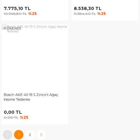
7.775,10 TL
8.538,30 TL
10.366,80 TL
%25
11.384,40 TL
%25
TÜKENDİ
Bosch AKE 40-19 S Zincirli Ağaç
Kesme Testeresi
0,00 TL
0,00 TL
%25
1
2