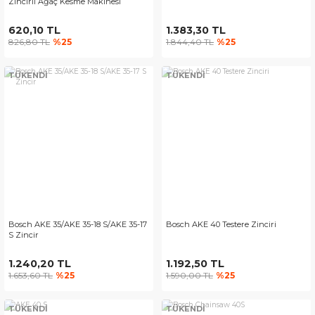
Zincirli Ağaç Kesme Makinesi
620,10 TL
1.383,30 TL
826,80 TL
%25
1.844,40 TL
%25
TÜKENDİ
TÜKENDİ
Bosch AKE 35/AKE 35-18 S/AKE 35-17
Bosch AKE 40 Testere Zinciri
S Zincir
1.240,20 TL
1.192,50 TL
1.653,60 TL
%25
1.590,00 TL
%25
TÜKENDİ
TÜKENDİ