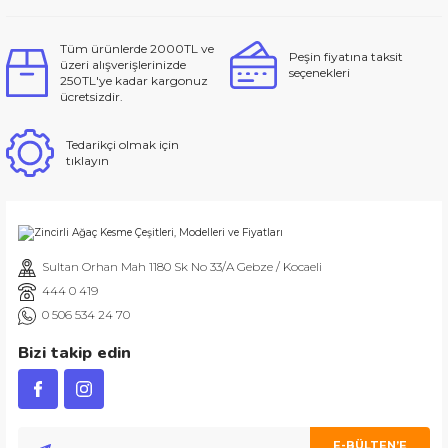
Tüm ürünlerde 2000TL ve
Peşin fiyatına taksit
üzeri alışverişlerinizde
seçenekleri
250TL'ye kadar kargonuz
ücretsizdir.
Tedarikçi olmak için
tıklayın
Sultan Orhan Mah 1180 Sk No 33/A Gebze / Kocaeli
444 0 419
0 506 534 24 70
Bizi takip edin
E-BÜLTEN’E