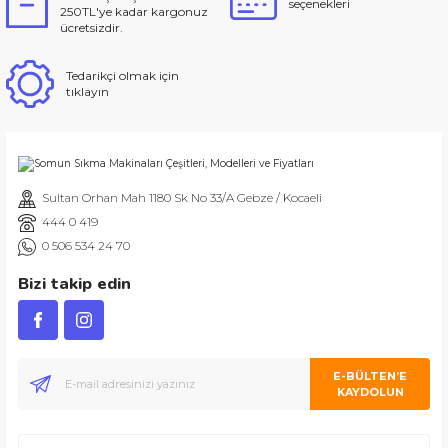
seçenekleri
250TL'ye kadar kargonuz
ücretsizdir.
Tedarikçi olmak için
tıklayın
Sultan Orhan Mah 1180 Sk No 33/A Gebze / Kocaeli
444 0 419
0 506 534 24 70
Bizi takip edin
E-BÜLTEN’E
KAYDOLUN