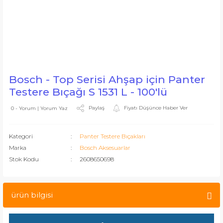
Bosch - Top Serisi Ahşap için Panter
Testere Bıçağı S 1531 L - 100'lü
Paylaş
Fiyatı Düşünce Haber Ver
0 - Yorum | Yorum Yaz
Kategori
Panter Testere Bıçakları
Marka
Bosch Aksesuarlar
Stok Kodu
2608650698
ürün bilgisi