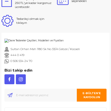
seçenekleri
250TL'ye kadar kargonuz
ücretsizdir.
Tedarikçi olmak için
tıklayın
Sultan Orhan Mah 1180 Sk No 33/A Gebze / Kocaeli
444 0 419
0 506 534 24 70
Bizi takip edin
E-BÜLTEN’E
KAYDOLUN