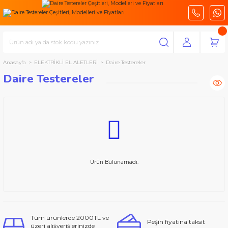
Anasayfa
ELEKTRİKLİ EL ALETLERİ
Daire Testereler
Daire Testereler
Ürün Bulunamadı.
Tüm ürünlerde 2000TL ve
Peşin fiyatına taksit
üzeri alışverişlerinizde