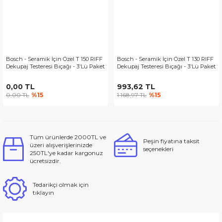
Bosch - Seramik İçin Özel T 150 RIFF
Bosch - Seramik İçin Özel T 130 RIFF
Dekupaj Testeresi Bıçağı - 3'Lü Paket
Dekupaj Testeresi Bıçağı - 3'Lü Paket
0,00 TL
993,62 TL
0,00 TL
%15
1.168,97 TL
%15
Tüm ürünlerde 2000TL ve
Peşin fiyatına taksit
üzeri alışverişlerinizde
seçenekleri
250TL'ye kadar kargonuz
ücretsizdir.
Tedarikçi olmak için
tıklayın