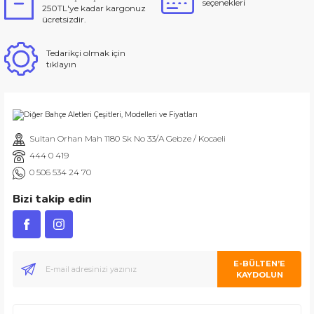
seçenekleri
250TL'ye kadar kargonuz
ücretsizdir.
Tedarikçi olmak için
tıklayın
Sultan Orhan Mah 1180 Sk No 33/A Gebze / Kocaeli
444 0 419
0 506 534 24 70
Bizi takip edin
E-BÜLTEN’E
KAYDOLUN