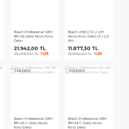
NEO MAXX 18 V
Bosch Professional GBH
Bosch UNEO 12
ü Kırıcı Delici (2
18V-26 (Solo) Akülü Kırıcı
Akülü Kırıcı De
Delici
Ah)
5,70 TL
21.942,00 TL
11.877,3
60 TL
%25
29.256,00 TL
%25
15.836,40 T
Dİ
TÜKENDİ
TÜKENDİ