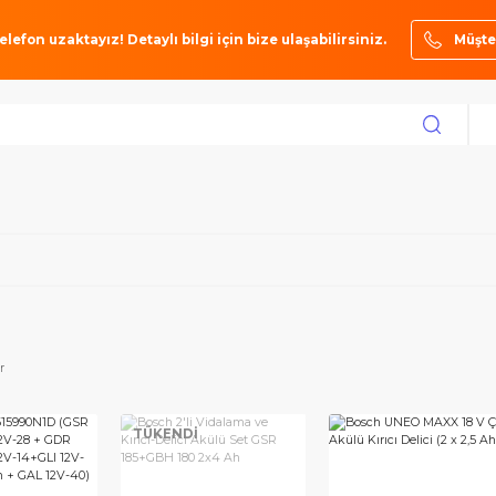
ze bir telefon uzaktayız! Detaylı bilgi için bize ulaşabilirsiniz.
iciler
toktakiler
İ
TÜKENDİ