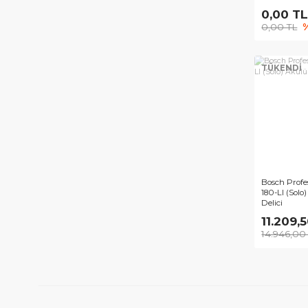
Bos
Deli
0,
0,0
TÜ
Bos
180-
Deli