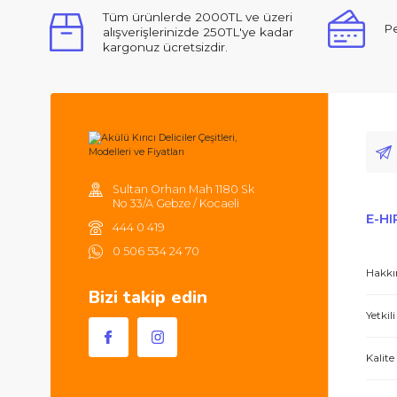
11
14.
Tüm ürünlerde 2000TL ve üzeri
alışverişlerinizde 250TL'ye kadar
kargonuz ücretsizdir.
Sultan Orhan Mah 1180 Sk
No 33/A Gebze / Kocaeli
444 0 419