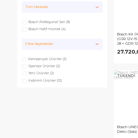
Akülü Aletler
Tüm Markalar
Bosch Profesyonel Seri (9)
Bosch Hafif Hizmet (4)
Bos
(GS
28 
Filtre Seçenekleri
12V
27
2,0
Kampanyalı Ürünler (2)
Sponsor Ürünler (2)
Yeni Ürünler (2)
TÜ
İndirimli Ürünler (12)