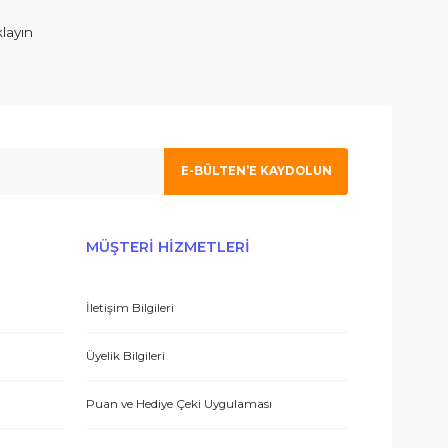
6,00 TL
,00 TL
%25
 olmak için tıklayın
E-BÜLTEN’E KAYDO
ERİŞ
MÜŞTERİ HİZMETLERİ