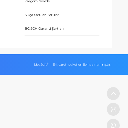
İletişim Bilgileri
eşmesi
Üyelik Bilgileri
Puan ve Hediye Çeki Uygulaması
Kargom Nerede
ları
Sıkça Sorulan Sorular
BOSCH Garanti Şartları
®