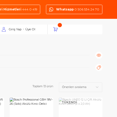
Müşteri Hizmetleri
444 0 419
Whatsapp
0 50
Giriş Yap
Üye Ol
-
Toplam 13 ürün
TÜKENDİ