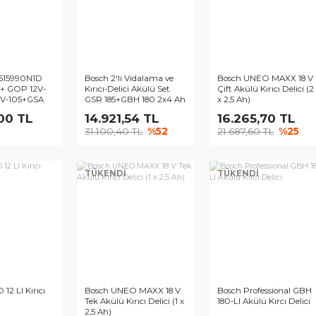
ch Kit 0615990N1D
Bosch 2'li Vidalama ve
Bosch U
R 12V-15 + GOP 12V-
Kırıcı-Delici Akülü Set
Çift Akül
+ GDR 12V-105+GSA
GSR 185+GBH 180 2x4 Ah
x 2,5 Ah)
-14+GLI 12V-300 + 3 x
.720,00 TL
14.921,54 TL
16.26
 Ah + GAL 12V-40)
31.100,40 TL
%52
21.687,
KENDİ
TÜKENDİ
TÜKEN