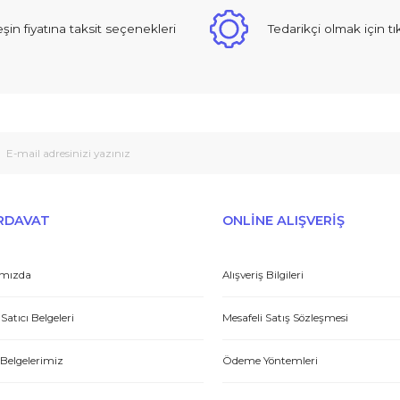
.209,50 TL
40.020,30 TL
22.89
946,00 TL
%25
53.360,40 TL
%25
30.528
Peşin fiyatına taksit seçenekleri
Tedarikçi
E-HIRDAVAT
ONLİNE ALIŞV