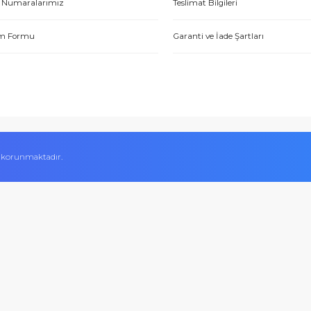
Hakkımızda
Alışveriş Bilgileri
Yetkili Satıcı Belgeleri
Mesafeli Satış Sözl
Kalite Belgelerimiz
Ödeme Yöntemleri
Hesap Numaralarımız
Teslimat Bilgileri
İletişim Formu
Garanti ve İade Şart