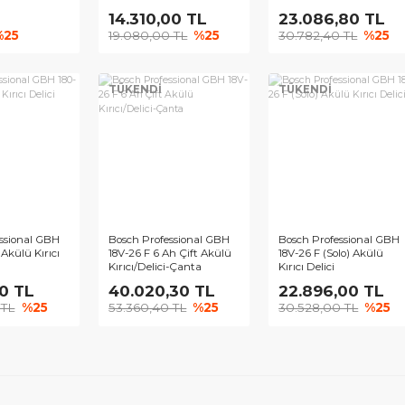
ch UNEO 12 LI Kırıcı
Bosch UNEO MAXX 18 V
Bosch Pr
ci (Solo)
Tek Akülü Kırıcı Delici (1 x
180-LI Ak
2,5 Ah)
00 TL
14.310,00 TL
23.08
0 TL
%25
19.080,00 TL
%25
30.782
KENDİ
TÜKENDİ
TÜKEN
ch Professional GBH
Bosch Professional GBH
Bosch Pr
LI (Solo) Akülü Kırıcı
18V-26 F 6 Ah Çift Akülü
18V-26 F 
ci
Kırıcı/Delici-Çanta
Kırıcı Del