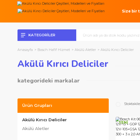
Si
KATEGORİLER
Anasayfa
Bosch Hafif Hizmet
Akülü Aletler
Akülü Kırıcı Del
Akülü Kırıcı Deliciler
kategorideki markalar
Bosch Profesyonel Seri
Bosch Hafif Hizmet
S
Ürün Grupları
Akülü Kırıcı Deliciler
YEN