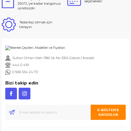
seçenekleri
250TL'ye kadar kargonuz
ücretsizdir.
Tedarikçi olmak için
tıklayın
Sultan Orhan Mah 1180 Sk No 33/A Gebze / Kocaeli
444 0 419
0 506 534 24 70
Bizi takip edin
E-BÜLTEN’E
KAYDOLUN