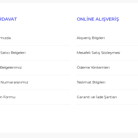
Peşin fiyatına taksit seçenekleri
Tedarikçi
E-HIRDAVAT
ONLİNE ALIŞV
Hakkımızda
Alışveriş Bilgileri
Yetkili Satıcı Belgeleri
Mesafeli Satış Sözl