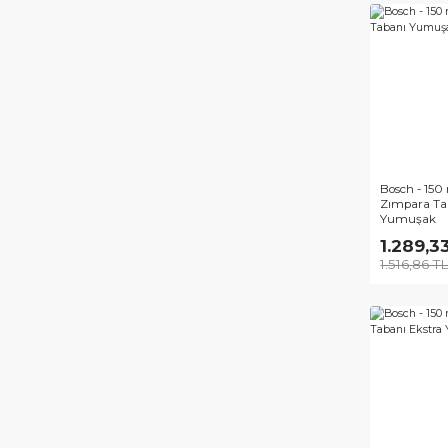
Bos
Zım
Sert
1.
1.8
Bos
Zım
Yu
1.
1.5