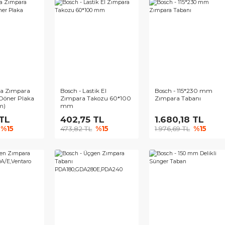
ch - Delta Zımpara
Bosch - Lastik El
Bosch -
anı için Döner Plaka
Zımpara Takozu 60*100
Zımpara
0x150 mm)
mm
6,29 TL
402,75 TL
1.680
,10 TL
%15
473,82 TL
%15
1.976,6