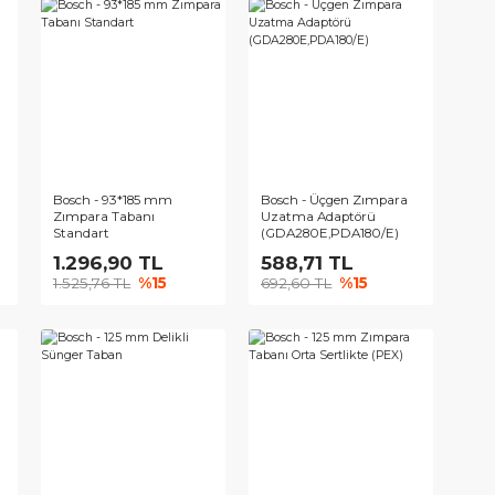
 115*230 mm
Bosch - 93*185 mm
Bosch - Üçge
 Tabanı
Zımpara Tabanı
Uzatma Adap
Standart
(GDA280E,PD
,18 TL
1.296,90 TL
588,71 T
9 TL
%15
1.525,76 TL
%15
692,60 TL