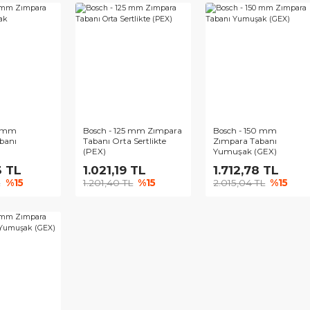
ch - 150 mm
Bosch - 125 mm Zımpara
Bosch -
para Tabanı Orta
Tabanı Orta Sertlikte
Tabanı O
likte (PEX)
(PEX)
(GEX)
613,15 TL
1.058,22 TL
746,0
97,82 TL
%15
1.244,97 TL
%15
877,68 
ch - 150 mm
Bosch - 125 mm Zımpara
Bosch -
para Tabanı
Tabanı Orta Sertlikte
Zımpara
muşak
(PEX)
Yumuşak
289,33 TL
1.021,19 TL
1.712
16,86 TL
%15
1.201,40 TL
%15
2.015,0