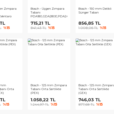
ch - Üçgen Zımpara
Bosch - Üçgen Zımpara
Bosch - 
anı
Tabanı
Sünger 
160A/E,Ventaro
PDA180,GDA280E,PDA240
6,05 TL
715,21 TL
856,8
65,94 TL
%15
841,43 TL
%15
1.008,0