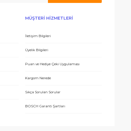
 olmak için tıklayın
E-BÜLTEN’E KAYDO
ERİŞ
MÜŞTERİ HİZMETLERİ
İletişim Bilgileri
eşmesi
Üyelik Bilgileri