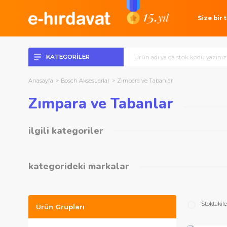
Si
KATEGORİLER
Anasayfa
Bosch Aksesuarlar
Zımpara ve Tabanlar
Zımpara ve Tabanlar
ilgili kategoriler
Zımparalar
(57)
Zımpara Tabanları
(47)
kategorideki markalar
Bosch Aksesuarlar
S