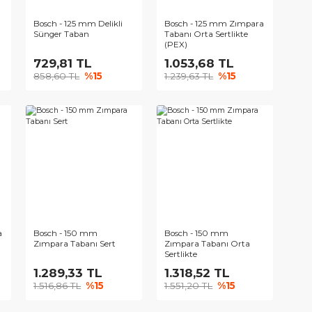
150 mm Delikli
Bosch - 125 mm Delikli
Bosch - 125
Taban
Sünger Taban
Tabanı Orta S
(PEX)
5 TL
729,81 TL
1.053,68
6 TL
%15
858,60 TL
%15
1.239,63 TL