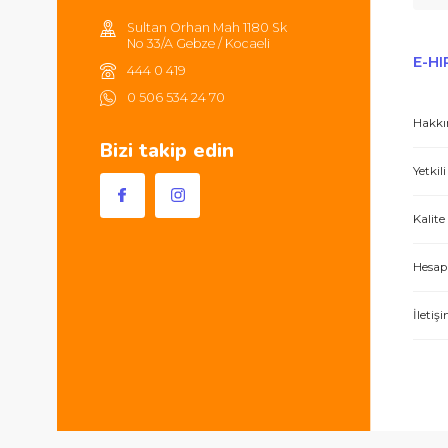
Tüm ürünlerde 2000TL ve üzeri
alışverişlerinizde 250TL'ye kadar
kargonuz ücretsizdir.
Sultan Orhan Mah 1180 Sk
No 33/A Gebze / Kocaeli
444 0 419
0 506 534 24 70
Bizi takip edin