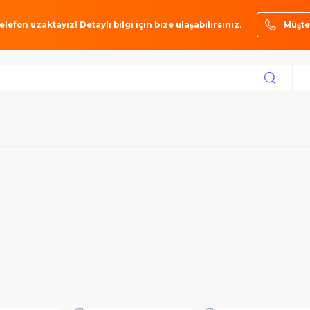
ze bir telefon uzaktayız! Detaylı bilgi için bize ulaşabilirsiniz.
toktakiler