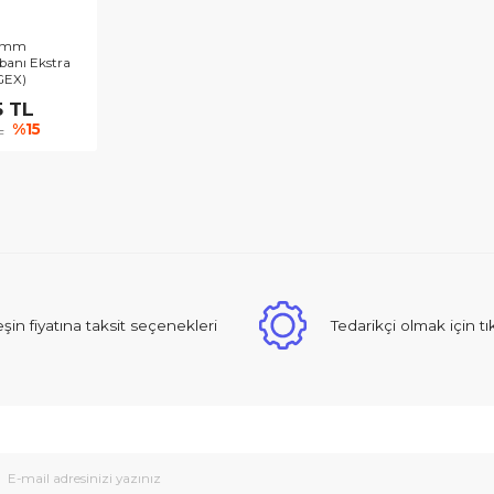
ch - 150 mm
para Tabanı Ekstra
uşak (GEX)
699,65 TL
99,58 TL
%15