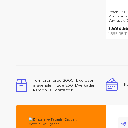
Bos
Zım
Yum
1.
1.9