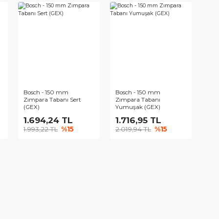
 125 mm Zımpara
Bosch - 150 mm
Bosch - 150
rta Sertlikte
Zımpara Tabanı Sert
Zımpara Tab
Sertlikte
3 TL
1.289,33 TL
1.318,52 
TL
%15
1.516,86 TL
%15
1.551,20 TL
 150 mm
Bosch - 150 mm
Bosch - 150
 Tabanı
Zımpara Tabanı Sert
Zımpara Tab
 (GEX)
(GEX)
Yumuşak (G
,78 TL
1.694,24 TL
1.716,95 
4 TL
%15
1.993,22 TL
%15
2.019,94 TL