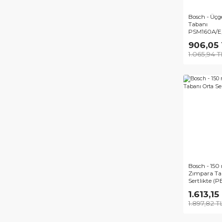
Bos
Tab
PSM
90
1.0