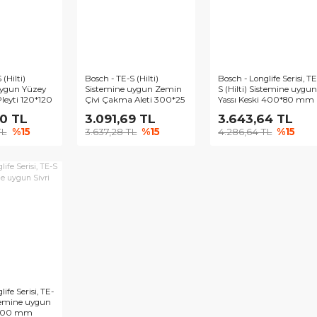
h - TE-S (Hilti)
Bosch - TE-S (Hilti)
Bosch - L
temine uygun Yüzey
Sistemine uygun Zemin
S (Hilti
ştırma Pleyti 120*120
Çivi Çakma Aleti 300*25
Yassı K
m
mm
.746,70 TL
3.091,69 TL
3.643
819,64 TL
%15
3.637,28 TL
%15
4.286,6
KENDİ