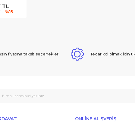
h - Longlife Serisi, TE-
ilti) Sistemine uygun
ri Keski 400 mm
031,57 TL
90,09 TL
%15
Peşin fiyatına taksit seçenekleri
Tedarikçi