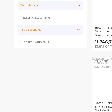
Keskiler
Tüm Markalar
Bosch Aksesuarlar (6)
Bosc
Filtre Seçenekleri
Sis
Sıkı
m
11
İndirimli Ürünler (6)
13.
TÜ