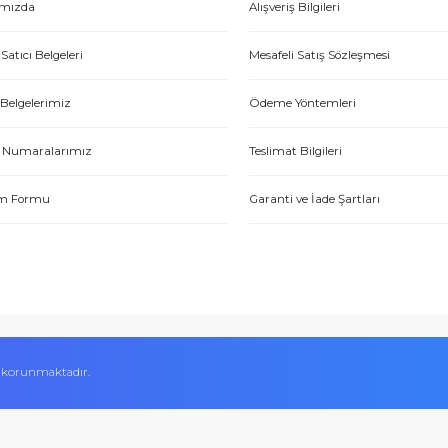
E-HIRDAVAT
ONLİNE ALIŞV
Hakkımızda
Alışveriş Bilgileri
Yetkili Satıcı Belgeleri
Mesafeli Satış Sözl
Kalite Belgelerimiz
Ödeme Yöntemleri
Hesap Numaralarımız
Teslimat Bilgileri
İletişim Formu
Garanti ve İade Şart