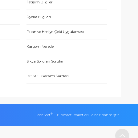
E-BÜLTEN’E KAYDO
ERİŞ
MÜŞTERİ HİZMETLERİ
İletişim Bilgileri
eşmesi
Üyelik Bilgileri
Puan ve Hediye Çeki Uygulaması
Kargom Nerede
ları
Sıkça Sorulan Sorular
BOSCH Garanti Şartları