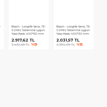
onglife Serisi, TE-
Bosch - Longlife Serisi, TE-
Bosch - Longlif
) Sistemine uygun
S (Hilti) Sistemine uygun
S (Hilti) Sis
eski 400*80 mm
Yassı Keski 400*50 mm
Yassı Keski
,64 TL
2.917,62 TL
2.031,57
4 TL
%15
3.432,49 TL
%15
2.390,09 TL