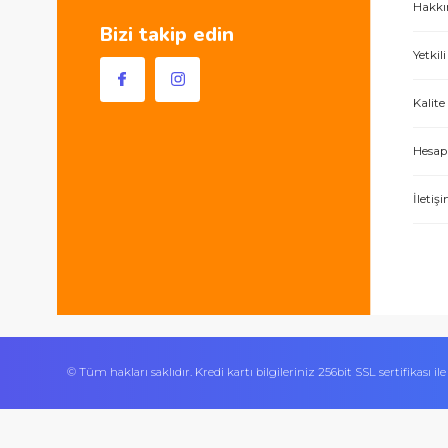
Sultan Orhan Mah 1180 Sk
No 33/A Gebze / Kocaeli
444 0 419
0 506 534 24 70
Bizi takip edin