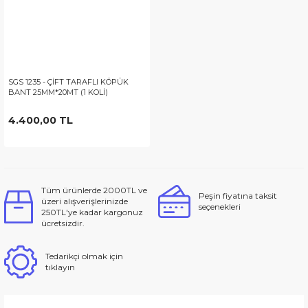
SGS 1235 - ÇİFT TARAFLI KÖPÜK
BANT 25MM*20MT (1 KOLİ)
4.400,00 TL
Tüm ürünlerde 2000TL ve
Peşin fiyatına taksit
üzeri alışverişlerinizde
seçenekleri
250TL'ye kadar kargonuz
ücretsizdir.
Tedarikçi olmak için
tıklayın