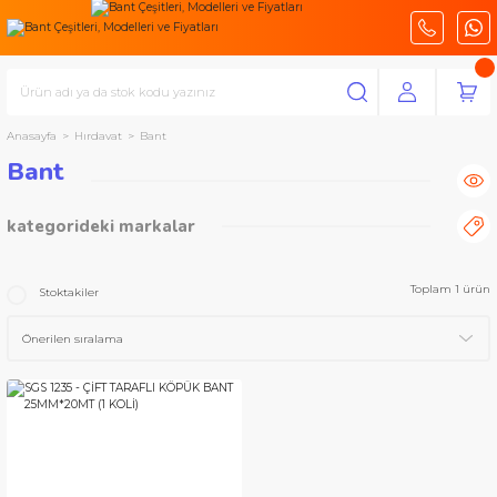
Anasayfa
Hırdavat
Bant
Bant
kategorideki markalar
SGS
Toplam 1 ürün
Stoktakiler