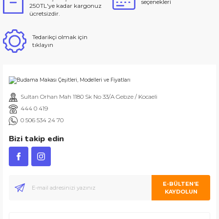
seçenekleri
250TL'ye kadar kargonuz
ücretsizdir.
Tedarikçi olmak için
tıklayın
Sultan Orhan Mah 1180 Sk No 33/A Gebze / Kocaeli
444 0 419
0 506 534 24 70
Bizi takip edin
E-BÜLTEN’E
KAYDOLUN