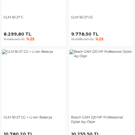
GLM 50-27 C
GLM 50-27 CG
8.299,80 TL
9.778,50 TL
11.066,40 TL
%25
13.038,00 TL
%25
GLM 50-27 CG + Li-Ion Batarya
Bosch GAM 220 MF Professional
Dijital Açı Ölçer
10.780,20 TL
10.255,50 TL