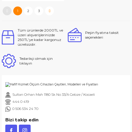
1
2
3
Tüm ürünlerde 2000TL ve
Peşin fiyatına taksit
üzeri alışverişlerinizde
seçenekleri
250TL'ye kadar kargonuz
ücretsizdir.
Tedarikçi olmak için
tıklayın
Sultan Orhan Mah 1180 Sk No 33/A Gebze / Kocaeli
444 0 419
0 506 534 24 70
Bizi takip edin