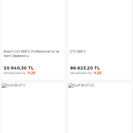
Bosch GIS 1000 C Professional Isı ve
GTC 600 C
Nem Dedektörü
20.940,30 TL
86.623,20 TL
27.920,40 TL
%25
115.497,60 TL
%25