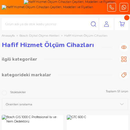
Anasayfa
Bosch Dijital Ölçme Aletleri
Hafif Hizmet Ölçüm Cihazları
Hafif Hizmet Ölçüm Cihazları
ilgili kategoriler
Dedektörler
(19)
Lazerli Uzaklık Ölçerler
(18)
kategorideki markalar
Çapraz ve Çizgisel Lazerler
(10)
Açı ve Eğim Ölçerler
(4)
Bosch Ölçme Aletleri
Toplam 51 ürün
Stoktakiler