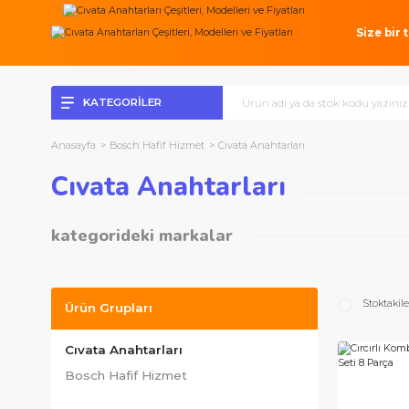
Si
KATEGORİLER
Anasayfa
Bosch Hafif Hizmet
Cıvata Anahtarları
Cıvata Anahtarları
kategorideki markalar
Bosch Hafif Hizmet
S
Ürün Grupları
Cıvata Anahtarları