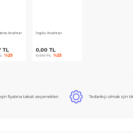
cırlı Kombine Anahtar
İngiliz Anahtarı
 8 Parça
962,17 TL
0,00 TL
49,56 TL
%25
0,00 TL
%25
Peşin fiyatına taksit seçenekleri
Tedarikçi