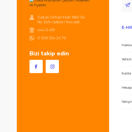
Sultan Orhan Mah 1180 Sk
No 33/A Gebze / Kocaeli
444 0 419
0 506 534 24 70
Bizi takip edin