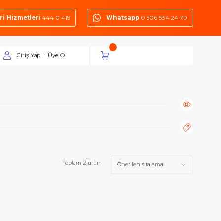
Müşteri Hizmetleri
444 0 419
Whatsapp
0 50
Giriş Yap
Üye Ol
-
Toplam 2 ürün