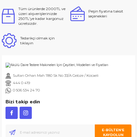
Tüm ürünlerde 2000TL ve
Peşin fiyatına taksit
üzeri alışverişlerinizde
seçenekleri
250TL'ye kadar kargonuz
ücretsizdir.
Tedarikçi olmak için
tıklayın
Sultan Orhan Mah 1180 Sk No 33/A Gebze / Kocaeli
444 0 419
0 506 534 24 70
Bizi takip edin
E-BÜLTEN’E
KAYDOLUN