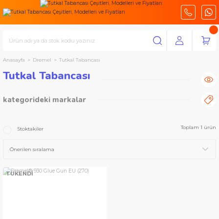
Anasayfa
Dremel
Tutkal Tabancası
Tutkal Tabancası
kategorideki markalar
Dremel
Toplam 1 ürün
Stoktakiler
TÜKENDİ