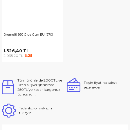
Dremel® 930 Glue Gun EU (270)
1.526,40 TL
2.035,20 TL
%25
Tüm ürünlerde 2000TL ve
Peşin fiyatına taksit
üzeri alışverişlerinizde
seçenekleri
250TL'ye kadar kargonuz
ücretsizdir.
Tedarikçi olmak için
tıklayın