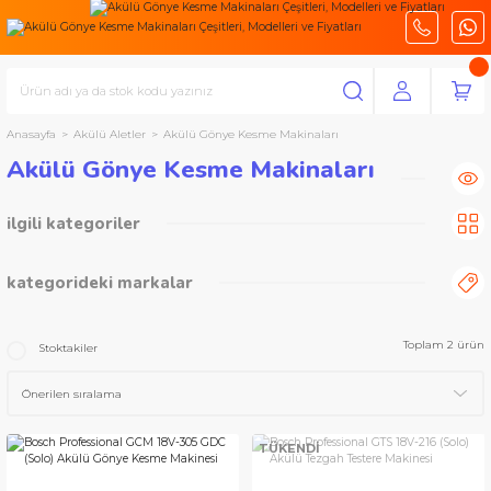
Anasayfa
Akülü Aletler
Akülü Gönye Kesme Makinaları
Akülü Gönye Kesme Makinaları
ilgili kategoriler
Gönye Kesmeler
(2)
kategorideki markalar
Bosch Profesyonel Seri
Toplam 2 ürün
Stoktakiler
TÜKENDİ