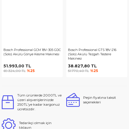
Bosch Professional GCM 18V-305 GDC
Bosch Professional GTS 18V-216
(Solo) Akülü Gönye Kesme Makinesi
(Solo) Akülü Tezgah Testere
Makinesi
51.993,00 TL
38.827,80 TL
69.324,00 TL
%25
51.770,40 TL
%25
Tüm ürünlerde 2000TL ve
Peşin fiyatına taksit
üzeri alışverişlerinizde
seçenekleri
250TL'ye kadar kargonuz
ücretsizdir.
Tedarikçi olmak için
tıklayın