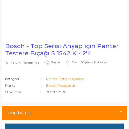
Bosch - Top Serisi Ahşap için Panter
Testere Bıçağı S 1542 K - 2'li
Paylaş
Fiyatı Düşünce Haber Ver
0 - Yorum | Yorum Yaz
Kategori
Panter Testere Bıçakları
Marka
Bosch Aksesuarlar
Stok Kodu
2608650681
ürün bilgisi