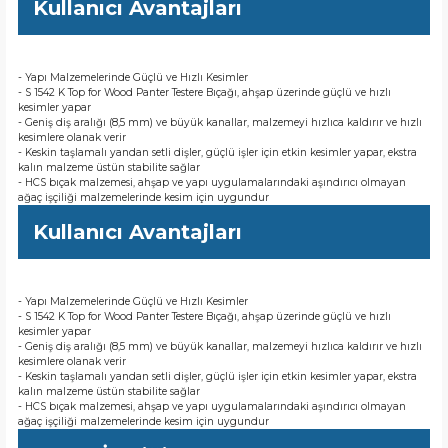
Kullanıcı Avantajları
- Yapı Malzemelerinde Güçlü ve Hızlı Kesimler
- S 1542 K Top for Wood Panter Testere Bıçağı, ahşap üzerinde güçlü ve hızlı
kesimler yapar
- Geniş diş aralığı (8,5 mm) ve büyük kanallar, malzemeyi hızlıca kaldırır ve hızlı
kesimlere olanak verir
- Keskin taşlamalı yandan setli dişler, güçlü işler için etkin kesimler yapar, ekstra
kalın malzeme üstün stabilite sağlar
- HCS bıçak malzemesi, ahşap ve yapı uygulamalarındaki aşındırıcı olmayan
ağaç işçiliği malzemelerinde kesim için uygundur
Kullanıcı Avantajları
- Yapı Malzemelerinde Güçlü ve Hızlı Kesimler
- S 1542 K Top for Wood Panter Testere Bıçağı, ahşap üzerinde güçlü ve hızlı
kesimler yapar
- Geniş diş aralığı (8,5 mm) ve büyük kanallar, malzemeyi hızlıca kaldırır ve hızlı
kesimlere olanak verir
- Keskin taşlamalı yandan setli dişler, güçlü işler için etkin kesimler yapar, ekstra
kalın malzeme üstün stabilite sağlar
- HCS bıçak malzemesi, ahşap ve yapı uygulamalarındaki aşındırıcı olmayan
ağaç işçiliği malzemelerinde kesim için uygundur