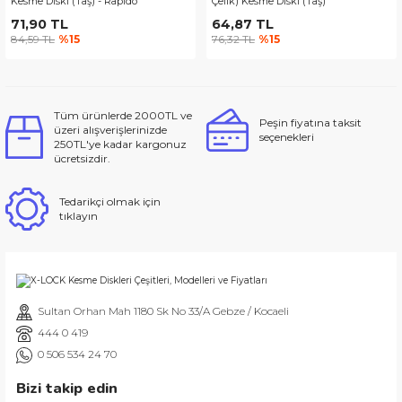
Kesme Diski (Taş) - Rapido
Çelik) Kesme Diski (Taş)
71,90 TL
64,87 TL
84,59 TL
%15
76,32 TL
%15
Tüm ürünlerde 2000TL ve
Peşin fiyatına taksit
üzeri alışverişlerinizde
seçenekleri
250TL'ye kadar kargonuz
ücretsizdir.
Tedarikçi olmak için
tıklayın
Sultan Orhan Mah 1180 Sk No 33/A Gebze / Kocaeli
444 0 419
0 506 534 24 70
Bizi takip edin