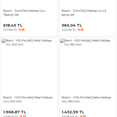
Bosch - PointTeQ Matkap Ucu
Bosch - PointTeQ Matkap Ucu 6
13parça Set
parça set
618,45 TL
360,04 TL
727,58 TL
%15
423,58 TL
%15
Bosch - HSS-PointeQ Metal Matkap
Bosch - HSS-PointeQ Metal Matkap
Ucu 20,0 mm
Ucu 18,0 mm
1.968,87 TL
1.452,59 TL
2.316,31 TL
%15
1.708,93 TL
%15