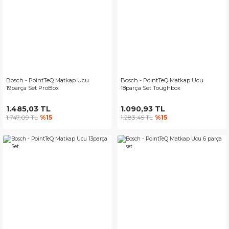
Bosch - PointTeQ Matkap Ucu
Bosch - PointTeQ Matkap Ucu
19parça Set ProBox
18parça Set Toughbox
1.485,03 TL
1.090,93 TL
1.747,09 TL
%15
1.283,45 TL
%15