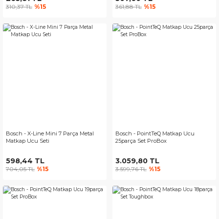
310,37 TL
%15
361,88 TL
%15
Bosch - X-Line Mini 7 Parça Metal
Bosch - PointTeQ Matkap Ucu
Matkap Ucu Seti
25parça Set ProBox
598,44 TL
3.059,80 TL
704,05 TL
%15
3.599,76 TL
%15