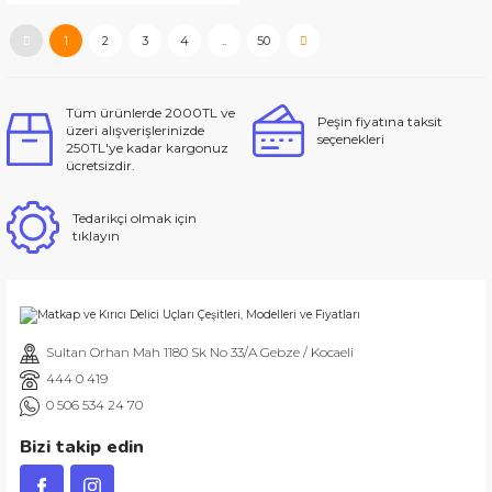
1
2
3
4
..
50
Tüm ürünlerde 2000TL ve
Peşin fiyatına taksit
üzeri alışverişlerinizde
seçenekleri
250TL'ye kadar kargonuz
ücretsizdir.
Tedarikçi olmak için
tıklayın
Sultan Orhan Mah 1180 Sk No 33/A Gebze / Kocaeli
444 0 419
0 506 534 24 70
Bizi takip edin