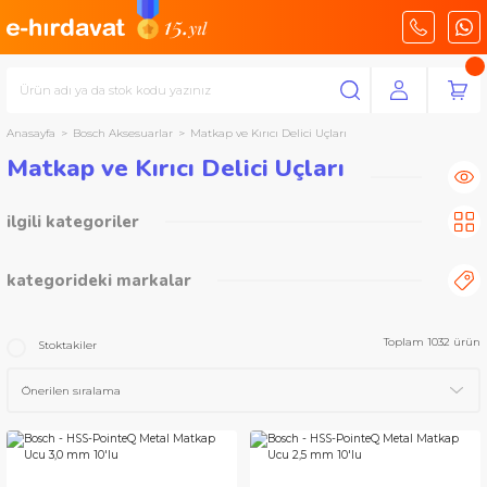
Anasayfa
Bosch Aksesuarlar
Matkap ve Kırıcı Delici Uçları
Matkap ve Kırıcı Delici Uçları
ilgili kategoriler
Metal Matkap Uçları
(486)
SDS-Plus Kırıcı Delici Uçları
(200)
kategorideki markalar
Taş ve Beton Matkap Uçları
(135)
Ahşap Matkap Uçları
(130)
Bosch Aksesuarlar
Toplam 1032 ürün
Stoktakiler
SDS-Max Kırıcı Delici Uçları
(81)