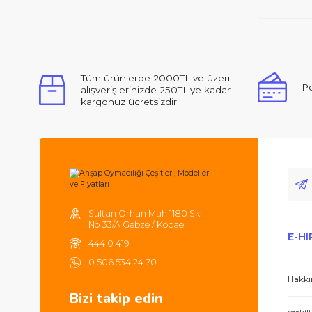
Tüm ürünlerde 2000TL ve üzeri
alışverişlerinizde 250TL'ye kadar
kargonuz ücretsizdir.
Sultan Orhan Mah 1180 Sk
No 33/A Gebze / Kocaeli
444 0 419