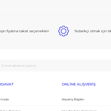
Ürün
Peşin fiyatına taksit seçenekleri
Tedarikçi
E-HIRDAVAT
ONLİNE ALIŞV