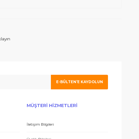
 Bulunamadı.
 olmak için tıklayın
E-BÜLTEN’E KAYDO
ERİŞ
MÜŞTERİ HİZMETLERİ