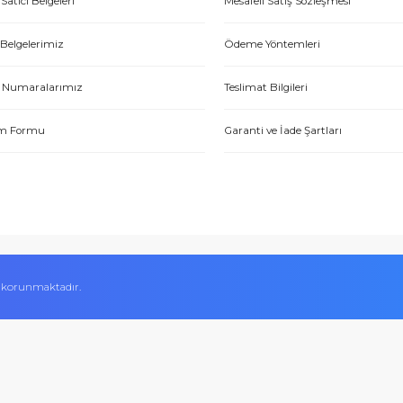
Hakkımızda
Alışveriş Bilgileri
Yetkili Satıcı Belgeleri
Mesafeli Satış Sözl
Kalite Belgelerimiz
Ödeme Yöntemleri
Hesap Numaralarımız
Teslimat Bilgileri
İletişim Formu
Garanti ve İade Şart