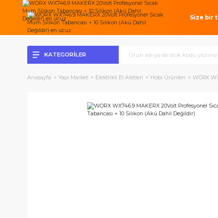
Si
KATEGORİLER
Anasayfa
Yapı Market
Elektrikli El Aletleri
Hobi Ürünleri
W