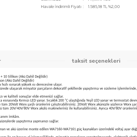
Marka
Worx
Stok Kodu
Fr_WX746.
Havale İndirimli Fiyatı
1.585,18 TL
umlar
taksit seçene
ncası + 10 Silikon (Akü Dahil Değildir)
det Silikon (Akü Dahil Değildir)
nden daha hızlı ısınarak yüksek ısı derecesine ulaşır.
çok kısa bir sürede ulaşarak minyatür parçaların dekoratif şekillerde yapıştırma ve 
ar.
u yapmanızı ve kaliteli sonuçlar elde etmenizi sağlar.
te ısınma esnasında Kırmızı LED yanar. Sıcaklık 200 ˚C ulaştığında Yeşil LED yana
nüzle tüm 20Volt Worx şarjlı ürünlerini çalıştırabilirsiniz. 20Volt Worx akünüzle yü
künüzü tüm 20V/40V/80V Worx akülü makineleriniz ile kullanabilirsiniz. Ayrıca 40V