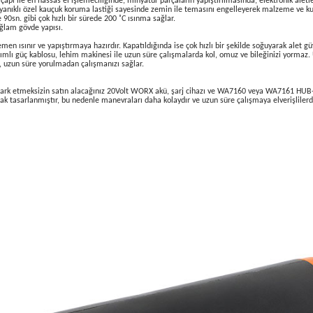
n süre kullanım imkânı.
gibi tüm yüzeylerde yapıştırma yapmanızı sağlar.
ağlar.
e haricen alınan ve akü üzerine monte edilen WA7160-WA7161 güç kaynakları üzeri
silikon çapı ile en hassas el işlemeciliğinde, minyatür parçaların yapıştırılmasınd
 ısıya dayanıklı özel kauçuk koruma lastiği sayesinde zemin ile temasını engelleye
 sayesinde 90sn. gibi çok hızlı bir sürede 200 ˚C ısınma sağlar.
rımı ve sağlam gövde yapısı.
tasarım.
nı sağlar. Hemen ısınır ve yapıştırmaya hazırdır. Kapatıldığında ise çok hızlı bir şekil
kt tasarımlı güç kablosu, lehim makinesi ile uzun süre çalışmalarda kol, omuz ve b
ızı korur, uzun süre yorulmadan çalışmanızı sağlar.
lar.
vdesi.
r değeri fark etmeksizin satın alacağınız 20Volt WORX akü, şarj cihazı ve WA7160 
zel olarak tasarlanmıştır, bu nedenle manevraları daha kolaydır ve uzun süre çalış