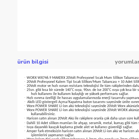
ürün bilgisi
yor
·
WORX WX746.9 MAKERX 20Volt Profesyonel Sıcak Mum Silikon Taba
·
20Volt Profesyonel Kalem Tipi Sıcak Silikon/Mum Tabancası + 10 A
·
20Volt motor ve hızlı ısınan rezistans teknolojisi ile tüm rakipleri
·
25sn. gibi kısa bir sürede 140˚C ısıya, 90sn. de ise 200˚C ısıya 
hızlı kullanımı ile kullanım kolaylığı ve yüksek performans sağl
·
Hızlı ısınma özelliği ile hassas uygulamalarınızda enerji tasarruf
·
Akıllı LED göstergeli Açma/Kapatma buton tasarımı sayesinde üni
·
Worx POWER SHARE Li-ion akü teknolojisi sayesinde 20Volt Worx akü
·
Worx POWER SHARE Li-ion akü teknolojisi sayesinde 20Volt WORX a