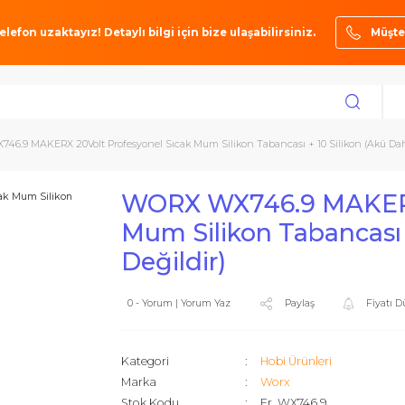
ze bir telefon uzaktayız! Detaylı bilgi için bize ulaşabilirsiniz.
ORX WX746.9 MAKERX 20Volt Profesyonel Sıcak Mum Silikon Tabancası + 10 S
WORX WX746.9 M
Mum Silikon Taba
Değildir)
0 - Yorum | Yorum Yaz
Paylaş
Kategori
Hobi Ürünle