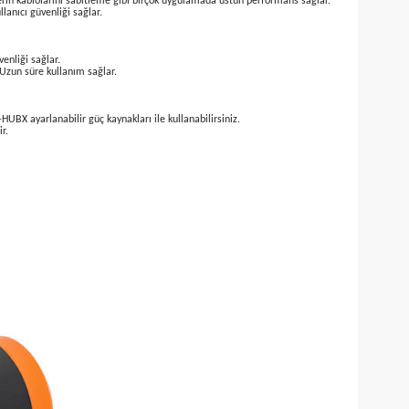
ndeki voltaj ayar düğmesi MAKERX ürünlerinin devir hızını ayarlama ve açma/kapat
a, elektronik aletlerin kablolarını sabitleme gibi birçok uygulamada üstün performa
rek malzeme ve kullanıcı güvenliği sağlar.
de soğuyarak alet güvenliği sağlar.
ileğinizi yormaz. Uzun süre kullanım sağlar.
veya WA7161 HUB-HUBX ayarlanabilir güç kaynakları ile kullanabilirsiniz.
maya elverişlilerdir.