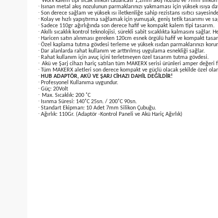
kullanabilirsiniz.
·
Haricen satın alınan 20Volt Akü ile rakiplere oranla çok daha uzu
·
Dahili 10 Adet silikon mumları ile ahşap, seramik, metal, kumaş 
·
Isıya dayanıklı kauçuk kaplama gövde alet ve kullanıcı güvenliği s
·
Amper fark etmeksizin haricen satın alınan 20Volt Li-ion akü v
işlemlerini yapmanızı sağlar.
·
Worx kalem tipi sıcak silikon tabancası 1,2mm akış nozulu ve 7mm 
·
Isınan metal akış nozulunun parmaklarınızı yakmaması için yüksek
·
Son derece sağlam ve yüksek ısı iletkenliğe sahip rezistans ısıtıcı
·
Kolay ve hızlı yapıştırma sağlamak için yumuşak, geniş tetik tasa
·
Sadece 110gr ağırlığında son derece hafif ve kompakt kalem tipi 
·
Akıllı sıcaklık kontrol teknolojisi, sürekli sabit sıcaklıkta kalması
·
Haricen satın alınması gereken 120cm esnek örgülü hafif ve kompa
·
Özel kaplama tutma gövdesi terleme ve yüksek ısıdan parmakların
·
Dar alanlarda rahat kullanım ve arttırılmış uygulama esnekliği sağ
·
Rahat kullanım için avuç içini terletmeyen özel tasarım tutma gö
·
Akü ve Şarj cihazı hariç satılan tüm MAKERX serisi ürünleri ampe
·
Tüm MAKERX aletleri son derece kompakt ve güçlü olacak şekilde ö
·
HUB ADAPTÖR, AKÜ VE ŞARJ CİHAZI DAHİL DEĞİLDİR!
·
Profesyonel Kullanıma uygundur.
·
Güç: 20Volt
·
Max. Sıcaklık: 200 ˚C
·
Isınma Süresi: 140˚C 25sn. / 200˚C 90sn.
·
Standart Ekipman: 10 Adet 7mm Silikon Çubuğu.
·
Ağırlık: 110Gr. (Adaptör -Kontrol Paneli ve Akü Hariç Ağırlık)