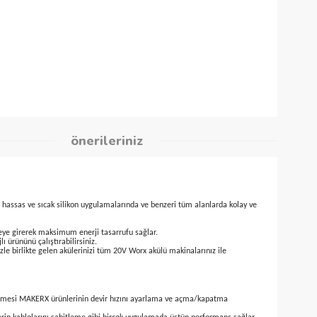
9
 %2,00
kleri
önerileriniz
süsleme işlemlerinde, hassas ve sıcak silikon uygulamalarında ve benzeri tüm alanlar
r ve termostat devreye girerek maksimum enerji tasarrufu sağlar.
zlerce Worx şarjlı ürününü çalıştırabilirsiniz.
/80V ürünlerinizle birlikte gelen akülerinizi tüm 20V Worx akülü makinalarınız i