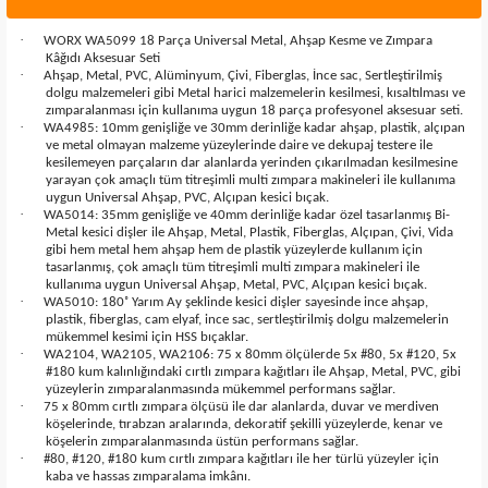
·
WORX WA5099 18 Parça Universal Metal, Ahşap Kesme ve Zımpara
Kâğıdı Aksesuar Seti
·
Ahşap, Metal, PVC, Alüminyum, Çivi, Fiberglas, İnce sac, Sertleştirilmiş
dolgu malzemeleri gibi Metal harici malzemelerin kesilmesi, kısaltılması ve
zımparalanması için kullanıma uygun 18 parça profesyonel aksesuar seti.
·
WA4985: 10mm genişliğe ve 30mm derinliğe kadar ahşap, plastik, alçıpan
ve metal olmayan malzeme yüzeylerinde daire ve dekupaj testere ile
kesilemeyen parçaların dar alanlarda yerinden çıkarılmadan kesilmesine
yarayan çok amaçlı tüm titreşimli multi zımpara makineleri ile kullanıma
uygun Universal Ahşap, PVC, Alçıpan kesici bıçak.
·
WA5014: 35mm genişliğe ve 40mm derinliğe kadar özel tasarlanmış Bi-
Metal kesici dişler ile Ahşap, Metal, Plastik, Fiberglas, Alçıpan, Çivi, Vida
gibi hem metal hem ahşap hem de plastik yüzeylerde kullanım için
tasarlanmış, çok amaçlı tüm titreşimli multi zımpara makineleri ile
kullanıma uygun Universal Ahşap, Metal, PVC, Alçıpan kesici bıçak.
·
WA5010: 180˚ Yarım Ay şeklinde kesici dişler sayesinde ince ahşap,
plastik, fiberglas, cam elyaf, ince sac, sertleştirilmiş dolgu malzemelerin
mükemmel kesimi için HSS bıçaklar.
·
WA2104, WA2105, WA2106: 75 x 80mm ölçülerde 5x #80, 5x #120, 5x
#180 kum kalınlığındaki cırtlı zımpara kağıtları ile Ahşap, Metal, PVC, gibi
yüzeylerin zımparalanmasında mükemmel performans sağlar.
·
75 x 80mm cırtlı zımpara ölçüsü ile dar alanlarda, duvar ve merdiven
köşelerinde, tırabzan aralarında, dekoratif şekilli yüzeylerde, kenar ve
köşelerin zımparalanmasında üstün performans sağlar.
·
#80, #120, #180 kum cırtlı zımpara kağıtları ile her türlü yüzeyler için
kaba ve hassas zımparalama imkânı.