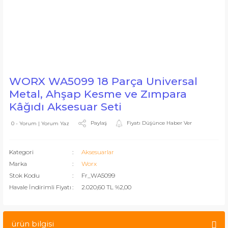
WORX WA5099 18 Parça Universal
Metal, Ahşap Kesme ve Zımpara
Kâğıdı Aksesuar Seti
Paylaş
Fiyatı Düşünce Haber Ver
0 - Yorum | Yorum Yaz
Kategori
Aksesuarlar
Marka
Worx
Stok Kodu
Fr_WA5099
Havale İndirimli Fiyatı
2.020,60 TL %2,00
ürün bilgisi