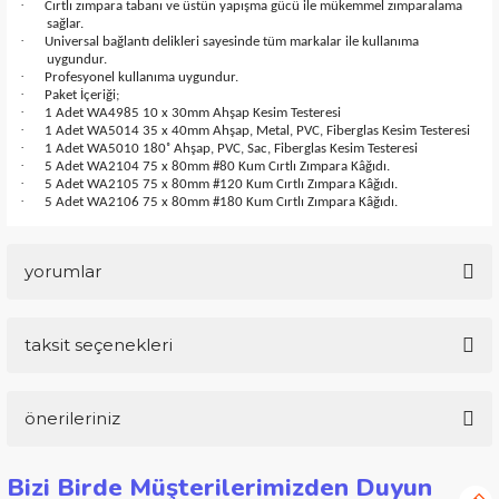
·
Cırtlı zımpara tabanı ve üstün yapışma gücü ile mükemmel zımparalama
sağlar.
·
Universal bağlantı delikleri sayesinde tüm markalar ile kullanıma
uygundur.
·
Profesyonel kullanıma uygundur.
·
Paket İçeriği;
·
1 Adet WA4985 10 x 30mm Ahşap Kesim Testeresi
·
1 Adet WA5014 35 x 40mm Ahşap, Metal, PVC, Fiberglas Kesim Testeresi
·
1 Adet WA5010 180˚ Ahşap, PVC, Sac, Fiberglas Kesim Testeresi
·
5 Adet WA2104 75 x 80mm #80 Kum Cırtlı Zımpara Kâğıdı.
·
5 Adet WA2105 75 x 80mm #120 Kum Cırtlı Zımpara Kâğıdı.
·
5 Adet WA2106 75 x 80mm #180 Kum Cırtlı Zımpara Kâğıdı.
yorumlar
taksit seçenekleri
Bu ürüne ilk yorumu siz yapın!
önerileriniz
Yorum Yaz
Bu ürünün fiyat bilgisi, resim, ürün açıklamalarında ve diğer
Bizi Birde Müşterilerimizden Duyun
konularda yetersiz gördüğünüz noktaları öneri formunu