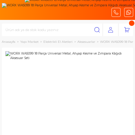
Anasayfa
Yapı Market
Elektrikli El Aletleri
Aksesuarlar
WORX WA5099 18 Parça 