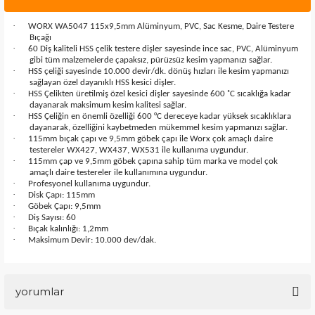
·
WORX WA5047 115x9,5mm Alüminyum, PVC, Sac Kesme, Daire Testere
Bıçağı
·
60 Diş kaliteli HSS çelik testere dişler sayesinde ince sac, PVC, Alüminyum
gibi tüm malzemelerde çapaksız, pürüzsüz kesim yapmanızı sağlar.
·
HSS çeliği sayesinde 10.000 devir/dk. dönüş hızları ile kesim yapmanızı
sağlayan özel dayanıklı HSS kesici dişler.
·
HSS Çelikten üretilmiş özel kesici dişler sayesinde 600 ˚C sıcaklığa kadar
dayanarak maksimum kesim kalitesi sağlar.
·
HSS Çeliğin en önemli özelliği 600 °C dereceye kadar yüksek sıcaklıklara
dayanarak, özelliğini kaybetmeden mükemmel kesim yapmanızı sağlar.
·
115mm bıçak çapı ve 9,5mm göbek çapı ile Worx çok amaçlı daire
testereler WX427, WX437, WX531 ile kullanıma uygundur.
·
115mm çap ve 9,5mm göbek çapına sahip tüm marka ve model çok
amaçlı daire testereler ile kullanımına uygundur.
·
Profesyonel kullanıma uygundur.
·
Disk Çapı: 115mm
·
Göbek Çapı: 9,5mm
·
Diş Sayısı: 60
·
Bıçak kalınlığı: 1,2mm
·
Maksimum Devir: 10.000 dev/dak.
yorumlar