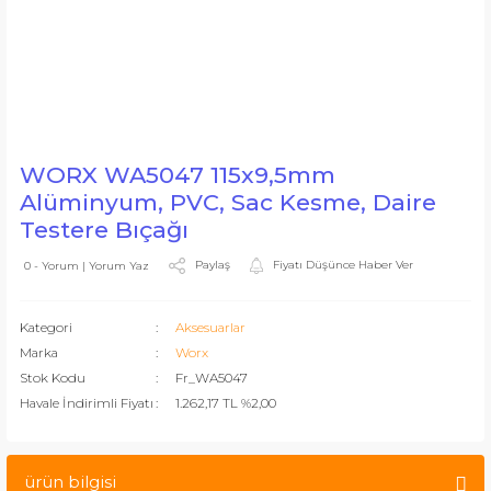
WORX WA5047 115x9,5mm
Alüminyum, PVC, Sac Kesme, Daire
Testere Bıçağı
Paylaş
Fiyatı Düşünce Haber Ver
0 - Yorum | Yorum Yaz
Kategori
Aksesuarlar
Marka
Worx
Stok Kodu
Fr_WA5047
Havale İndirimli Fiyatı
1.262,17 TL %2,00
ürün bilgisi