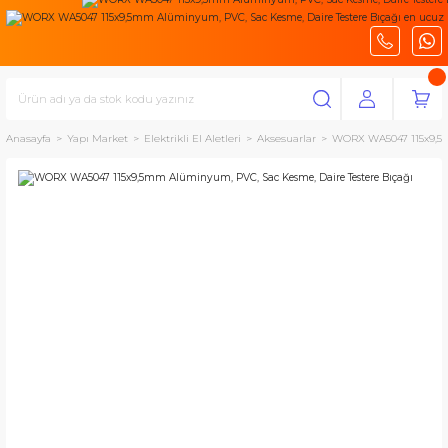
Anasayfa
Yapı Market
Elektrikli El Aletleri
Aksesuarlar
WORX WA5047 115x9,5m