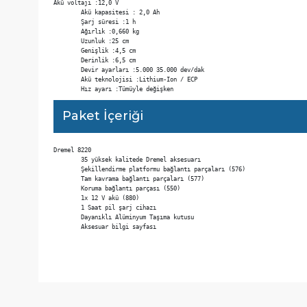
 Birlikte verilen üç bağlantı parçası yardımıyla tüm detaylı işlerde en üst dü
Teknik Özellikler
Akü voltajı :12,0 V

	Akü kapasitesi : 2,0 Ah

	Şarj süresi :1 h

	Ağırlık :0,660 kg

	Uzunluk :25 cm

	Genişlik :4,5 cm

	Derinlik :6,5 cm

	Devir ayarları :5.000 35.000 dev/dak 

	Akü teknolojisi :Lithium-Ion / ECP 

	Hız ayarı :Tümüyle değişken 
Paket İçeriği
Dremel 8220

	35 yüksek kalitede Dremel aksesuarı

	Şekillendirme platformu bağlantı parçaları (576)

	Tam kavrama bağlantı parçaları (577)

	Koruma bağlantı parçası (550)

	1x 12 V akü (880)

	1 Saat pil şarj cihazı
