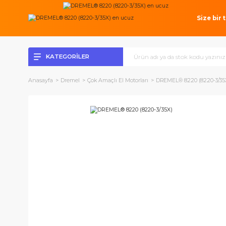
Si
KATEGORİLER
Anasayfa
Dremel
Çok Amaçlı El Motorları
DREMEL® 8220 (8