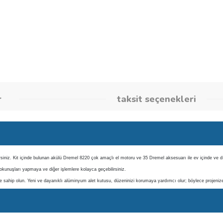
umlar
taksit seçene
n gelebilirsiniz. Kit içinde bulunan akülü Dremel 8220 çok amaçlı el motoru ve 35 Dremel aksesuar
ayla son dokunuşları yapmaya ve diğer işlemlere kolayca geçebilirsiniz.