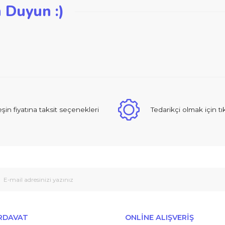
iğer konularda yetersiz gördüğünüz noktaları öneri formunu kullanarak ta
zden Duyun :)
Bu ürüne ilk yorumu siz yapın!
Yorum Yaz
 sıcak ve güzel yaklaşımlı online dan alışveriş yapma deneyimi yaşad
Peşin fiyatına taksit seçenekleri
Tedarikçi