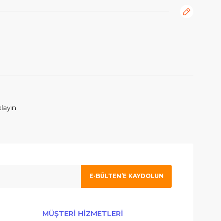
rafımıza iletebilirsiniz.
ım. İlgilenen Atahan Bey e en içtenlikle saygı ve sevgilerimi sunuy
 olmak için tıklayın