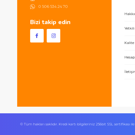
Hem ürünler harika, hem de e-hırdavat hizm
Sultan Orhan Mah 1180 Sk
No 33/A Gebze / Kocaeli
444 0 419
0 506 534 24 70
Bizi takip edin
İşlerini özen ve özveri ile yapan bir işle