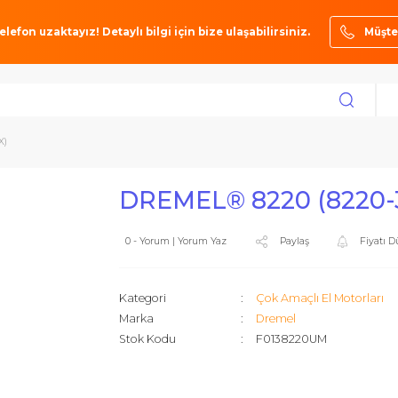
ze bir telefon uzaktayız! Detaylı bilgi için bize ulaşabilirsiniz.
220-3/35X)
DREMEL® 8220 (
0 - Yorum | Yorum Yaz
Paylaş
Kategori
Çok Amaçlı 
Marka
Dremel
Stok Kodu
F0138220