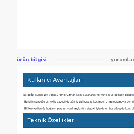
ürün bilgisi
yor
Kullanıcı Avantajları
Ek değer sunan çok yönlü Dremel Uzman Kitini kullanarak her tür işin üstesinde
 Bu kitin sunduğu esneklik sayesinde ağır iş tipi hassas kesimden zımparalam