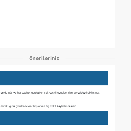
kleri
önerileriniz
ı ile ev içinde ve dışında güç ve hassasiyet gerektiren çok çeşitli uygulamaları gerçekleştirebili