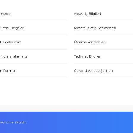
Gönder
et yönünden çok iyi. Hızlı ve ilgililer. Bize bu ürünleri dostane bir
Yasin P.
E-HIRDAVAT
ONLİNE ALIŞV
Hakkımızda
Alışveriş Bilgileri
Yetkili Satıcı Belgeleri
Mesafeli Satış Sözl
tme. Müşteri memnuniyeti için ellerinden geleni yapıyorlar. Tebrik ve
Kalite Belgelerimiz
Ödeme Yöntemleri
ABDULLAH H.
Hesap Numaralarımız
Teslimat Bilgileri