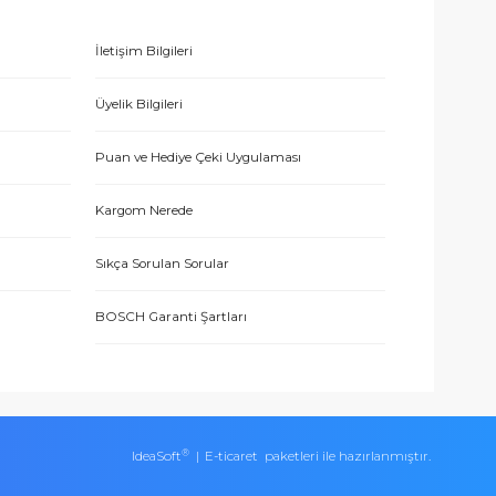
E-BÜLTEN’E KAYDO
 hizmetle sundukları için teşekkürler.
ERİŞ
MÜŞTERİ HİZMETLERİ
İletişim Bilgileri
eşmesi
Üyelik Bilgileri
 teşekkür ediyorum.
Puan ve Hediye Çeki Uygulaması
Kargom Nerede