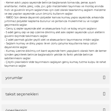
• Kemer askılı yapısı sayesinde belinize bağlanarak tornavida, pense, ayarlı
anahtarlar, metre, çekiç, vida, çivi, gibi malzemeleri taşınması ve montaj anında
hızlı ve güvenilir erişim sağlanması için özel olarak tasarlanmış sağlam malzeme
ve cep yapıları sayesinde uzun ömürlü kullanım sağlar.
• 1680D Son derece dayanıklı polyester kanvas kumaş yapısı sayesinde, arkasında
yırtılmaz polyester kaplama bulunur ve çantanıza mükemmel su ve rüzgâr
geçirmezlik sağlar.
• Geniş iç cepler sayesinde alet ve aksesuarlara hızlı ve kolay erişim sağlanır.
• 5 adet geniş cep ve cep üzerine dikilmiş alet askı cepleri sayesinde uzun aletlerin
güvenli biçimde takılmasını sağlar.
• 2 adet parmak gözler çeşitli alet ve aksesuarların taşınmasına imkân sağlar.
• Sağlam kumaş ve dikiş yapısı ile en zorlu çalışma koşullarına karşı üstün
dayanıklılık sağlar.
• Kumaş üzerine dikilmiş cırt bant sayesinde hem yapışkanlı olarak hem de kemer
içinden geçirilerek belinize bağlanabilir şekilde iki farklı şekilde belinize
sabitlenmesini sağlar.
• Çıtçıtlı çıkarılabilir elde taşınmasını sağlayan geniş kumaş tutma kulpu ile rahat
taşımanızı sağlar.
yorumlar
taksit seçenekleri
Bu ürüne ilk yorumu siz yapın!
önerileriniz