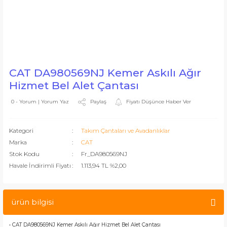
CAT DA980569NJ Kemer Askılı Ağır
Hizmet Bel Alet Çantası
Paylaş
Fiyatı Düşünce Haber Ver
0 - Yorum | Yorum Yaz
Kategori
Takım Çantaları ve Avadanlıklar
Marka
CAT
Stok Kodu
Fr_DA980569NJ
Havale İndirimli Fiyatı
1.113,94 TL %2,00
ürün bilgisi
• CAT DA980569NJ Kemer Askılı Ağır Hizmet Bel Alet Çantası