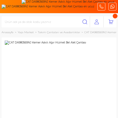
Anasayfa
Yapı Market
Takım Çantaları ve Avadanlıklar
CAT DA980569NJ Kemer As