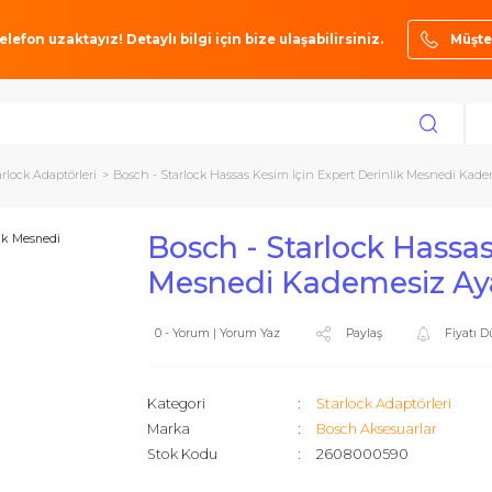
ze bir telefon uzaktayız! Detaylı bilgi için bize ulaşabilirsiniz.
arı
Starlock Adaptörleri
Bosch - Starlock Hassas Kesim İçin Expert Deri
Bosch - Starlock
Mesnedi Kademe
0 - Yorum | Yorum Yaz
Paylaş
Kategori
Starlock Ad
Marka
Bosch Akse