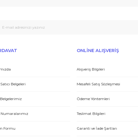
 sıcak ve güzel yaklaşımlı online dan alışveriş yapma deneyimi yaşad
Peşin fiyatına taksit seçenekleri
Tedarikçi
Gönder
et yönünden çok iyi. Hızlı ve ilgililer. Bize bu ürünleri dostane bir
Yasin P.
E-HIRDAVAT
ONLİNE ALIŞV
Hakkımızda
Alışveriş Bilgileri