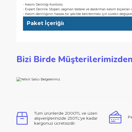
- Kesim derinliğinin hassas bir şekilde belirlenmesi için sürek
Kullanıcı Avantajları
- Kesim Derinliği Kontrolü
- Expert Derinlik Stoperi, segman testere ve daldırmalı kesim bı
- Kesim derinliğinin hassas bir şekilde belirlenmesi için sürek
Paket İçeriğiı
Bu ürünün fiyat bilgisi, resim, ürün açıklamalarında ve d
Bizi Birde Müşterilerimi
Görüş ve önerileriniz için teşekkür ederiz.
Ürün resmi kalitesiz, bozuk veya görüntülenemiyor.
Ürün açıklamasında eksik bilgiler bulunuyor.
Ürün bilgilerinde hatalar bulunuyor.
Ürün fiyatı diğer sitelerden daha pahalı.