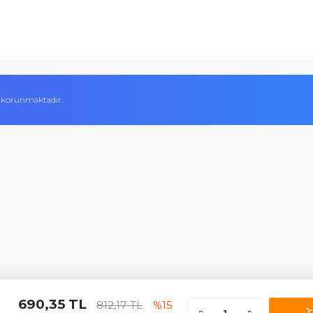
Yetkili Satıcı Belgeleri
Mesafeli Satış Sözl
tme. Müşteri memnuniyeti için ellerinden geleni yapıyorlar. Tebrik ve
Kalite Belgelerimiz
Ödeme Yöntemleri
ABDULLAH H.
Hesap Numaralarımız
Teslimat Bilgileri
İletişim Formu
Garanti ve İade Şart
 Aynı gün ürün kargolama ve satış sonrasında da her türlü konuda e
Sercan A.
ifikası ile korunmaktadır.