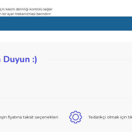
li değişken bir ayar mekanizması barındırır
çakları için kesim derinliği kontrolü sağlar
li değişken bir ayar mekanizması barındırır
iğer konularda yetersiz gördüğünüz noktaları öneri formunu kullanarak ta
zden Duyun :)
Bu ürüne ilk yorumu siz yapın!
Yorum Yaz