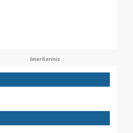
90
kleri
önerileriniz