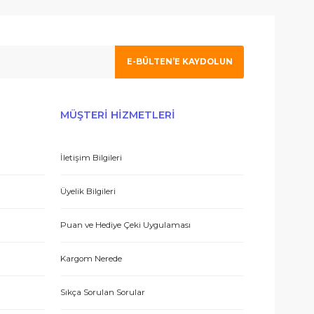
ım. İlgilenen Atahan Bey e en içtenlikle saygı ve sevgilerimi sunuy
 olmak için tıklayın
E-BÜLTEN’E KAYDO
 hizmetle sundukları için teşekkürler.
ERİŞ
MÜŞTERİ HİZMETLERİ
İletişim Bilgileri