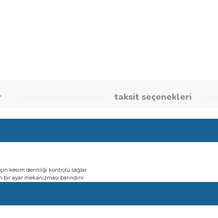
Stok Kodu
26080005
umlar
taksit seçene
çakları için kesim derinliği kontrolü sağlar