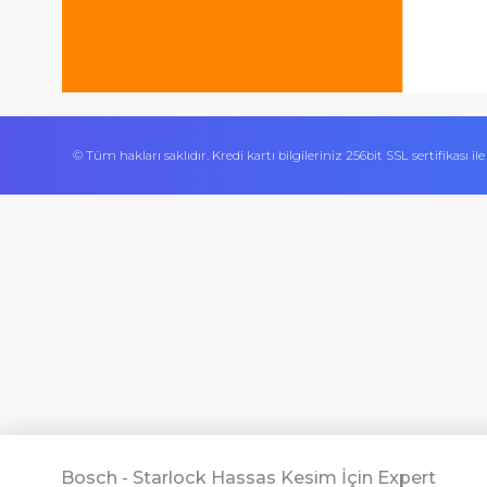
İşlerini özen ve özveri ile yapan bir işle
Ürününün arkasında olan olumlu bir site.
© Tüm hakları saklıdır. Kredi kartı bilgileriniz 256bit SSL sert
mekan
bizim
almanya