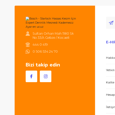
Merhabalar, ben ilk defa bu kadar ilgili,
Bu ürüne benzer farklı alternatifler olmalı.
Tüm ürünlerde 2000TL ve üzeri
alışverişlerinizde 250TL'ye kadar
kargonuz ücretsizdir.
Hem ürünler harika, hem de e-hırdavat hizm
Sultan Orhan Mah 1180 Sk
No 33/A Gebze / Kocaeli
444 0 419
0 506 534 24 70
Bizi takip edin