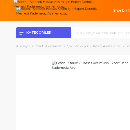
Si
KATEGORİLER
Anasayfa
Bosch Aksesuarlar
Çok Fonksiyonlu Kesici Aksesuarl