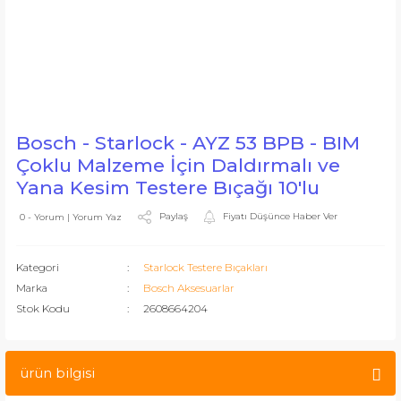
Bosch - Starlock - AYZ 53 BPB - BIM
Çoklu Malzeme İçin Daldırmalı ve
Yana Kesim Testere Bıçağı 10'lu
Paylaş
Fiyatı Düşünce Haber Ver
0 - Yorum | Yorum Yaz
Kategori
Starlock Testere Bıçakları
Marka
Bosch Aksesuarlar
Stok Kodu
2608664204
ürün bilgisi