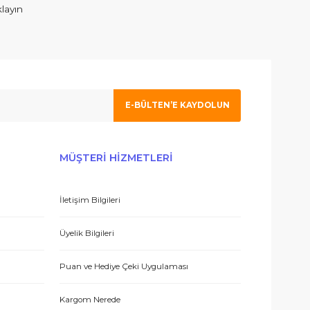
ım. İlgilenen Atahan Bey e en içtenlikle saygı ve sevgilerimi sunuy
 olmak için tıklayın
E-BÜLTEN’E KAYDO
 hizmetle sundukları için teşekkürler.
ERİŞ
MÜŞTERİ HİZMETLERİ