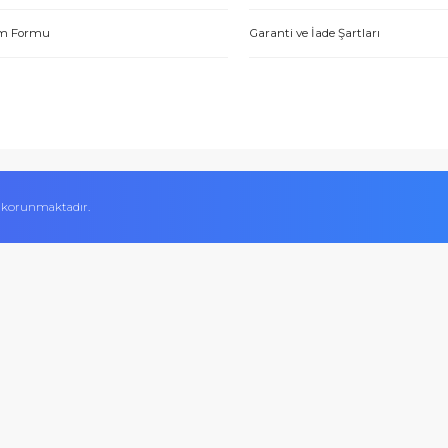
Hakkımızda
Alışveriş Bilgileri
Yetkili Satıcı Belgeleri
Mesafeli Satış Sözl
tme. Müşteri memnuniyeti için ellerinden geleni yapıyorlar. Tebrik ve
Kalite Belgelerimiz
Ödeme Yöntemleri
ABDULLAH H.
Hesap Numaralarımız
Teslimat Bilgileri
İletişim Formu
Garanti ve İade Şart
 Aynı gün ürün kargolama ve satış sonrasında da her türlü konuda e
Sercan A.
ifikası ile korunmaktadır.