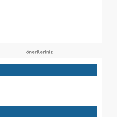
93
kleri
önerileriniz