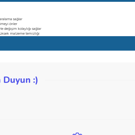
a veya erimeyi önler
çenekleriyle değişim kolaylığı sağlar
şması ile yüksek malzeme temizliği
esiz zımparalama sağlar
a veya erimeyi önler
çenekleriyle değişim kolaylığı sağlar
şması ile yüksek malzeme temizliği
iğer konularda yetersiz gördüğünüz noktaları öneri formunu kullanarak ta
zden Duyun :)
Bu ürüne ilk yorumu siz yapın!