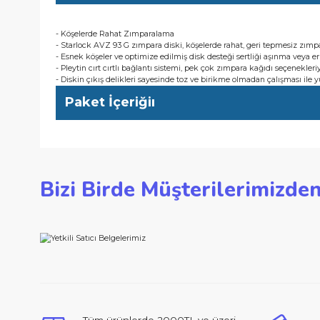
- Esnek köşeler ve optimize edilmiş disk desteği sertliği aşınm
- Pleytin cırt cırtlı bağlantı sistemi, pek çok zımpara kağıdı se
- Diskin çıkış delikleri sayesinde toz ve birikme olmadan çalı
Kullanıcı Avantajları
- Köşelerde Rahat Zımparalama
- Starlock AVZ 93 G zımpara diski, köşelerde rahat, geri tepm
- Esnek köşeler ve optimize edilmiş disk desteği sertliği aşınm
- Pleytin cırt cırtlı bağlantı sistemi, pek çok zımpara kağıdı se
- Diskin çıkış delikleri sayesinde toz ve birikme olmadan çalı
Paket İçeriğiı
Bu ürünün fiyat bilgisi, resim, ürün açıklamalarında ve d
Bizi Birde Müşterilerimi
Görüş ve önerileriniz için teşekkür ederiz.
Ürün resmi kalitesiz, bozuk veya görüntülenemiyor.