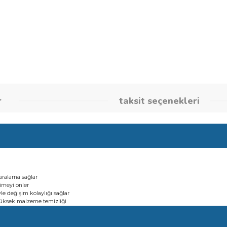
Stok Kodu
26080004
umlar
taksit seçene
esiz zımparalama sağlar