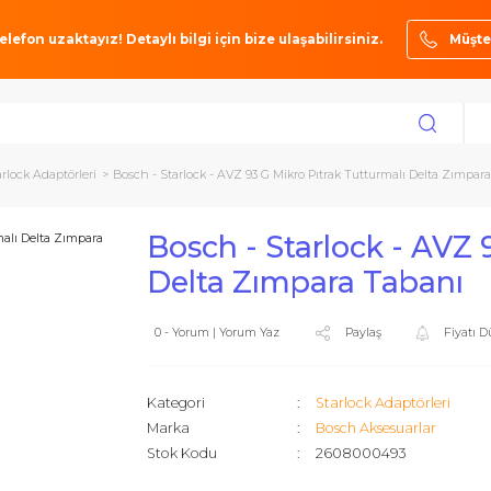
ze bir telefon uzaktayız! Detaylı bilgi için bize ulaşabilirsiniz.
arı
Starlock Adaptörleri
Bosch - Starlock - AVZ 93 G Mikro Pıtrak Tuttur
Bosch - Starlock
Delta Zımpara T
0 - Yorum | Yorum Yaz
Paylaş
Kategori
Starlock Ad
Marka
Bosch Akse