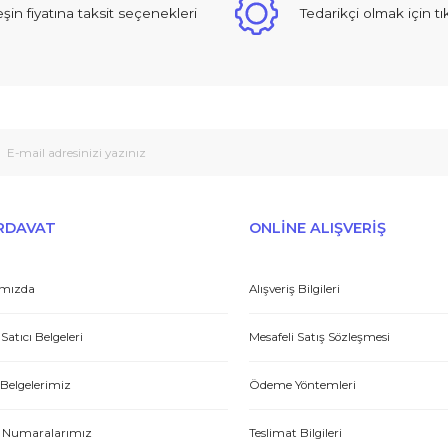
Yorum Yaz
 sıcak ve güzel yaklaşımlı online dan alışveriş yapma deneyimi yaşad
Peşin fiyatına taksit seçenekleri
Tedarikçi
Gönder
et yönünden çok iyi. Hızlı ve ilgililer. Bize bu ürünleri dostane bir
Yasin P.
E-HIRDAVAT
ONLİNE ALIŞV