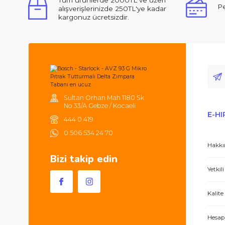
Ürün açıklamasında eksik bilgiler bulunuyor.
Ürün bilgilerinde hatalar bulunuyor.
Ürün fiyatı diğer sitelerden daha pahalı.
Merhabalar, ben ilk defa bu kadar ilgili,
Bu ürüne benzer farklı alternatifler olmalı.
Tüm ürünlerde 2000TL ve üzeri
alışverişlerinizde 250TL'ye kadar
kargonuz ücretsizdir.
Hem ürünler harika, hem de e-hırdavat hizm
Sultan Orhan Mah 1180 Sk
No 33/A Gebze / Kocaeli
444 0 419
0 506 534 24 70