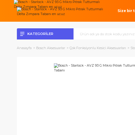
Si
KATEGORİLER
Anasayfa
Bosch Aksesuarlar
Çok Fonksiyonlu Kesici Aksesuarl