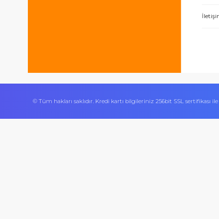
Bizi takip edin
İşlerini özen ve özveri ile yapan bir işle
Ürününün arkasında olan olumlu bir site.
© Tüm hakları saklıdır. Kredi kartı bilgileriniz 256bit SSL sert