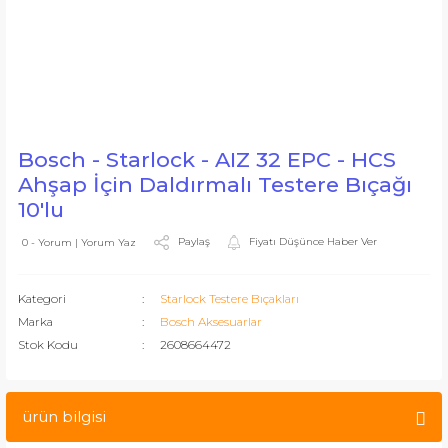
Bosch - Starlock - AIZ 32 EPC - HCS
Ahşap İçin Daldırmalı Testere Bıçağı
10'lu
Paylaş
Fiyatı Düşünce Haber Ver
0 - Yorum | Yorum Yaz
Kategori
Starlock Testere Bıçakları
Marka
Bosch Aksesuarlar
Stok Kodu
2608664472
ürün bilgisi