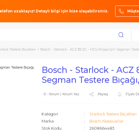
ze bir telefon uzaktayız! Detaylı bilgi için bize ulaşabilirsiniz.
arı
Starlock Testere Bıçakları
Bosch - Starlock - ACZ 85 EC - HCS Ahşap İ
Bosch - Starlock
Segman Testere B
0 - Yorum | Yorum Yaz
Paylaş
Kategori
Starlock Tes
Marka
Bosch Akse