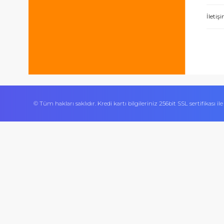
Bizi takip edin
İşlerini özen ve özveri ile yapan bir işle
Ürününün arkasında olan olumlu bir site.
© Tüm hakları saklıdır. Kredi kartı bilgileriniz 256bit SSL sert