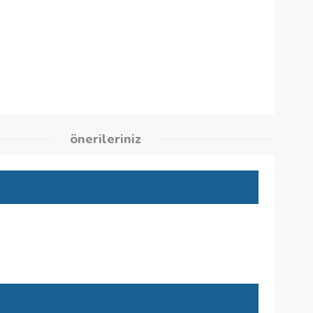
83
kleri
önerileriniz