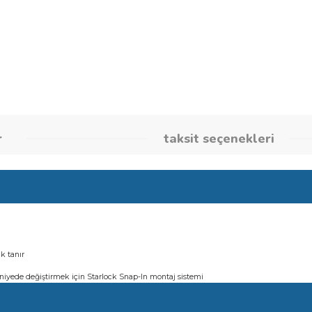
Stok Kodu
26086644
umlar
taksit seçene
ıkarır