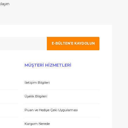
ım. İlgilenen Atahan Bey e en içtenlikle saygı ve sevgilerimi sunuy
 olmak için tıklayın
E-BÜLTEN’E KAYDO
 hizmetle sundukları için teşekkürler.
ERİŞ
MÜŞTERİ HİZMETLERİ