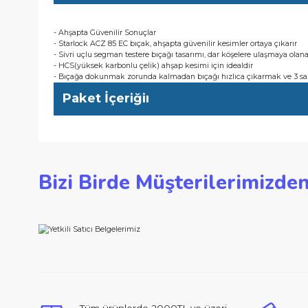
- Sivri uçlu segman testere bıçağı tasarımı, dar köşelere ulaşm
- HCS(yüksek karbonlu çelik) ahşap kesimi için idealdir
- Bıçağa dokunmak zorunda kalmadan bıçağı hızlıca çıkarmak 
Kullanıcı Avantajları
- Ahşapta Güvenilir Sonuçlar
- Starlock ACZ 85 EC bıçak, ahşapta güvenilir kesimler ortaya ç
- Sivri uçlu segman testere bıçağı tasarımı, dar köşelere ulaşm
- HCS(yüksek karbonlu çelik) ahşap kesimi için idealdir
- Bıçağa dokunmak zorunda kalmadan bıçağı hızlıca çıkarmak 
Paket İçeriğiı
Bu ürünün fiyat bilgisi, resim, ürün açıklamalarında ve d
Bizi Birde Müşterilerimi
Görüş ve önerileriniz için teşekkür ederiz.
Ürün resmi kalitesiz, bozuk veya görüntülenemiyor.