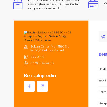
Ürün açıklamasında eksik bilgiler bulunuyor.
Ürün bilgilerinde hatalar bulunuyor.
Ürün fiyatı diğer sitelerden daha pahalı.
Merhabalar, ben ilk defa bu kadar ilgili,
Bu ürüne benzer farklı alternatifler olmalı.
Tüm ürünlerde 2000TL ve üzeri
alışverişlerinizde 250TL'ye kadar
kargonuz ücretsizdir.
Hem ürünler harika, hem de e-hırdavat hizm
Sultan Orhan Mah 1180 Sk
No 33/A Gebze / Kocaeli
444 0 419
0 506 534 24 70