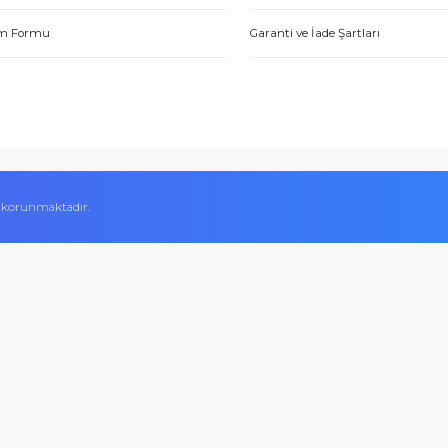
Hakkımızda
Alışveriş Bilgileri
Yetkili Satıcı Belgeleri
Mesafeli Satış Sözl
tme. Müşteri memnuniyeti için ellerinden geleni yapıyorlar. Tebrik ve
Kalite Belgelerimiz
Ödeme Yöntemleri
ABDULLAH H.
Hesap Numaralarımız
Teslimat Bilgileri
İletişim Formu
Garanti ve İade Şart
 Aynı gün ürün kargolama ve satış sonrasında da her türlü konuda e
Sercan A.
ifikası ile korunmaktadır.