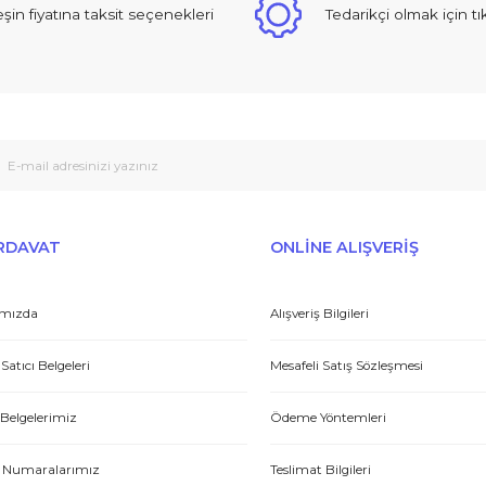
Yorum Yaz
 sıcak ve güzel yaklaşımlı online dan alışveriş yapma deneyimi yaşad
Peşin fiyatına taksit seçenekleri
Tedarikçi
Gönder
et yönünden çok iyi. Hızlı ve ilgililer. Bize bu ürünleri dostane bir
Yasin P.
E-HIRDAVAT
ONLİNE ALIŞV