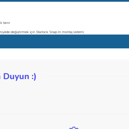
aya olanak tanır
ve 3 saniyede değiştirmek için Starlock Snap-In montaj sistemi
ıkarır
aya olanak tanır
ve 3 saniyede değiştirmek için Starlock Snap-In montaj sistemi
iğer konularda yetersiz gördüğünüz noktaları öneri formunu kullanarak ta
zden Duyun :)
Bu ürüne ilk yorumu siz yapın!