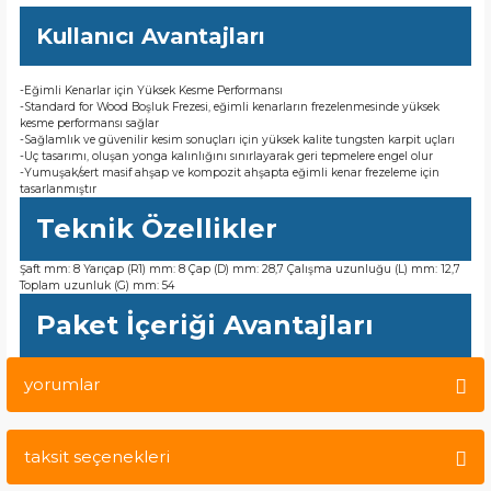
Kullanıcı Avantajları
-Eğimli Kenarlar için Yüksek Kesme Performansı
-Standard for Wood Boşluk Frezesi, eğimli kenarların frezelenmesinde yüksek
kesme performansı sağlar
-Sağlamlık ve güvenilir kesim sonuçları için yüksek kalite tungsten karpit uçları
-Uç tasarımı, oluşan yonga kalınlığını sınırlayarak geri tepmelere engel olur
-Yumuşak/sert masif ahşap ve kompozit ahşapta eğimli kenar frezeleme için
tasarlanmıştır
Teknik Özellikler
Şaft mm: 8 Yarıçap (R1) mm: 8 Çap (D) mm: 28,7 Çalışma uzunluğu (L) mm: 12,7
Toplam uzunluk (G) mm: 54
Paket İçeriği Avantajları
yorumlar
taksit seçenekleri
Bu ürüne ilk yorumu siz yapın!