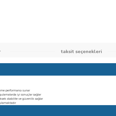
Stok Kodu
260861925
umlar
taksit seçene
 güçlü kesme performansı sunar