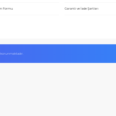
Hakkımızda
Alışveriş Bilgileri
Yetkili Satıcı Belgeleri
Mesafeli Satış Sözl
tme. Müşteri memnuniyeti için ellerinden geleni yapıyorlar. Tebrik ve
Kalite Belgelerimiz
Ödeme Yöntemleri
ABDULLAH H.
Hesap Numaralarımız
Teslimat Bilgileri
İletişim Formu
Garanti ve İade Şart
 Aynı gün ürün kargolama ve satış sonrasında da her türlü konuda e
Sercan A.
ifikası ile korunmaktadır.