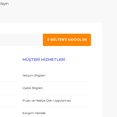
ım. İlgilenen Atahan Bey e en içtenlikle saygı ve sevgilerimi sunuy
 olmak için tıklayın
E-BÜLTEN’E KAYDO
 hizmetle sundukları için teşekkürler.
ERİŞ
MÜŞTERİ HİZMETLERİ