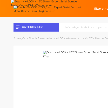
Si
KATEGORİLER
Anasayfa
Bosch Aksesuarlar
X-LOCK Aksesuarları
X-LOCK K