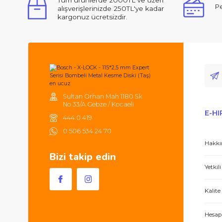
Ürün açıklamasında eksik bilgiler bulunuyor.
Ürün bilgilerinde hatalar bulunuyor.
Ürün fiyatı diğer sitelerden daha pahalı.
Merhabalar, ben ilk defa bu kadar ilgili,
Bu ürüne benzer farklı alternatifler olmalı.
Tüm ürünlerde 2000TL ve üzeri
alışverişlerinizde 250TL'ye kadar
kargonuz ücretsizdir.
Hem ürünler harika, hem de e-hırdavat hizm
Sultan Orhan Mah 1180 Sk
No 33/A Gebze / Kocaeli
444 0 419
0 506 534 24 70