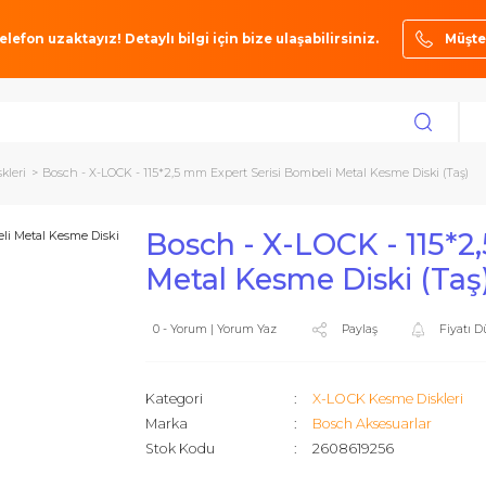
ze bir telefon uzaktayız! Detaylı bilgi için bize ulaşabilirsiniz.
esme Diskleri
Bosch - X-LOCK - 115*2,5 mm Expert Serisi Bombeli Metal Kes
Bosch - X-LOCK -
Metal Kesme Disk
0 - Yorum | Yorum Yaz
Paylaş
Kategori
X-LOCK Kes
Marka
Bosch Akse