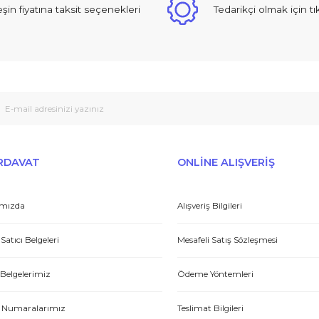
Yorum Yaz
 sıcak ve güzel yaklaşımlı online dan alışveriş yapma deneyimi yaşad
Peşin fiyatına taksit seçenekleri
Tedarikçi
Gönder
et yönünden çok iyi. Hızlı ve ilgililer. Bize bu ürünleri dostane bir
Yasin P.
E-HIRDAVAT
ONLİNE ALIŞV