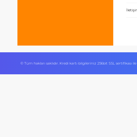
Bizi takip edin
İşlerini özen ve özveri ile yapan bir işle
Ürününün arkasında olan olumlu bir site.
© Tüm hakları saklıdır. Kredi kartı bilgileriniz 256bit SSL sert