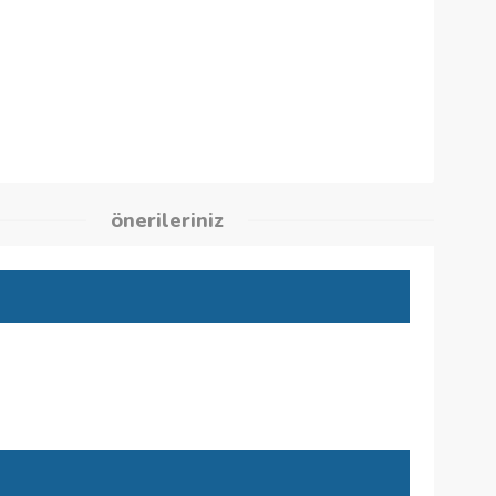
6
kleri
önerileriniz