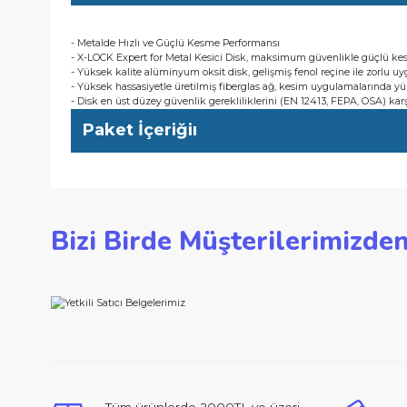
- Yüksek kalite alüminyum oksit disk, gelişmiş fenol reçine ile
- Yüksek hassasiyetle üretilmiş fiberglas ağ, kesim uygulamala
- Disk en üst düzey güvenlik gerekliliklerini (EN 12413, FEPA,
Kullanıcı Avantajları
- Metalde Hızlı ve Güçlü Kesme Performansı
- X-LOCK Expert for Metal Kesici Disk, maksimum güvenlikle
- Yüksek kalite alüminyum oksit disk, gelişmiş fenol reçine ile
- Yüksek hassasiyetle üretilmiş fiberglas ağ, kesim uygulamala
- Disk en üst düzey güvenlik gerekliliklerini (EN 12413, FEPA,
Paket İçeriğiı
Bu ürünün fiyat bilgisi, resim, ürün açıklamalarında ve d
Bizi Birde Müşterilerimi
Görüş ve önerileriniz için teşekkür ederiz.
Ürün resmi kalitesiz, bozuk veya görüntülenemiyor.