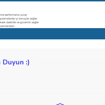
 zorlu uygulamalarda iyi sonuçlar sağlar
rında yüksek stabilite ve güvenlik sağlar
 OSA) karşılamaktadır
 güçlü kesme performansı sunar
 zorlu uygulamalarda iyi sonuçlar sağlar
rında yüksek stabilite ve güvenlik sağlar
 OSA) karşılamaktadır
iğer konularda yetersiz gördüğünüz noktaları öneri formunu kullanarak ta
zden Duyun :)
Bu ürüne ilk yorumu siz yapın!