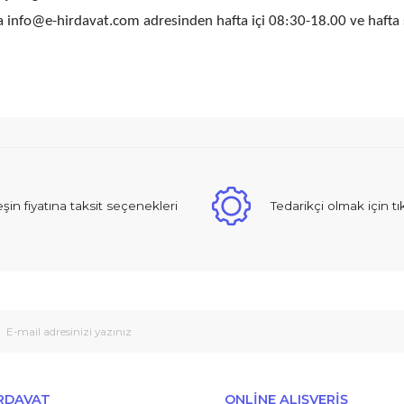
de
2000 TL ve üzeri miktarlarda kargo ücretsizdir.
Ödemeleri
ksit seçeneğini kullanabilirsiniz.
n veya info@e-hirdavat.com adresinden hafta içi 08:30-18.
Peşin fiyatına taksit seçenekleri
Tedarikçi