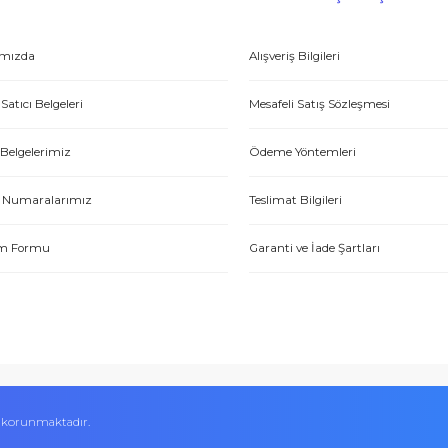
E-HIRDAVAT
ONLİNE ALIŞV
Hakkımızda
Alışveriş Bilgileri
Yetkili Satıcı Belgeleri
Mesafeli Satış Sözl
Kalite Belgelerimiz
Ödeme Yöntemleri
Hesap Numaralarımız
Teslimat Bilgileri
İletişim Formu
Garanti ve İade Şart