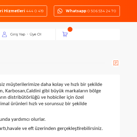
Müşteri Hizmetleri
444 0 419
Whatsapp
0 50
Giriş Yap
Üye Ol
-
at.com
olarak siz müşterilerimize daha kolay ve hızlı bir şek
xxon, Ceta-Form, Karbosan,Caldini gibi büyük markaların bö
g gibi markaların distribütörlüğü ve hobiciler için özel
niz için özel imal ürünleri hızlı ve sorunsuz bir şekilde
riniz doğrultusunda yardımcı olurlar.