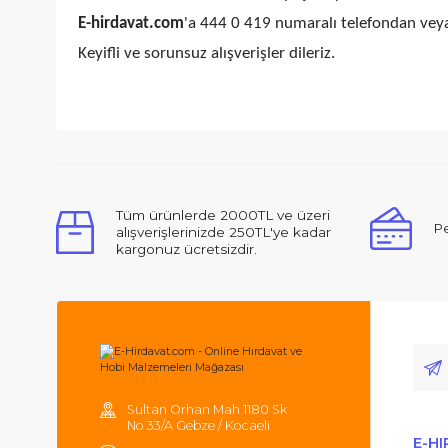
E-hirdavat.com
üzerinden verdiğiniz siparişler
Kredi kartı ile ödemelerinizde peşin fiyatına 6 ta
E-hirdavat.com
'a
444 0 419
numaralı telefonda
Keyifli ve sorunsuz alışverişler dileriz.
Tüm ürünlerde 2000TL ve üzeri
alışverişlerinizde 250TL'ye kadar
kargonuz ücretsizdir.