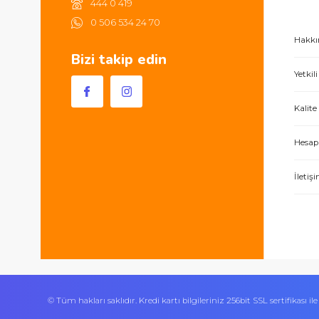
Sultan Orhan Mah 1180 Sk
No 33/A Gebze / Kocaeli
444 0 419
0 506 534 24 70
Bizi takip edin