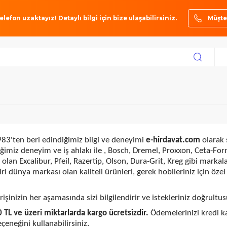
ze bir telefon uzaktayız! Detaylı bilgi için bize ulaşabilirsiniz.
olarak 1983'ten beri edindiğimiz bilgi ve deneyimi
e-hirdav
 edindiğimiz deneyim ve iş ahlakı ile , Bosch, Dremel, Pro
arkası olan Excalibur, Pfeil, Razertip, Olson, Dura-Grit, Kre
 her biri dünya markası olan kaliteli ürünleri, gerek hobileri
 , siparişinizin her aşamasında sizi bilgilendirir ve istekle