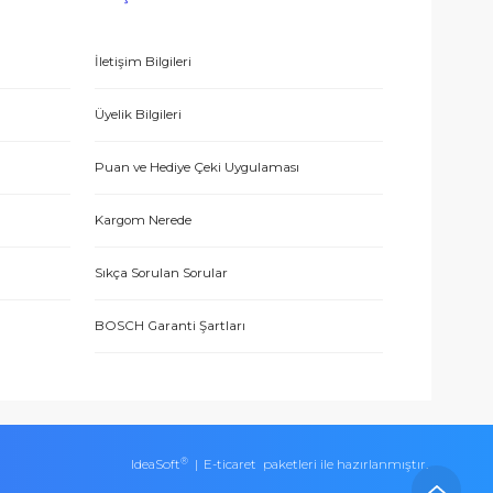
E-BÜLTEN’E KAYDO
ERİŞ
MÜŞTERİ HİZMETLERİ
İletişim Bilgileri
eşmesi
Üyelik Bilgileri
Puan ve Hediye Çeki Uygulaması
Kargom Nerede
ları
Sıkça Sorulan Sorular
BOSCH Garanti Şartları