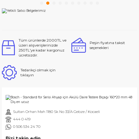
Gönder
Tüm ürünlerde 2000TL ve
Peşin fiyatına taksit
üzeri alışverişlerinizde
seçenekleri
250TL'ye kadar kargonuz
ücretsizdir.
Tedarikçi olmak için
tıklayın
Sultan Orhan Mah 1180 Sk No 33/A Gebze / Kocaeli
444 0 419
0 506 534 24 70
Bizi takip edin