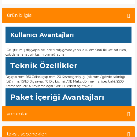
ları
ürün bilgisi
Kullanıcı Avantajları
Kesme
e
ları
-Geliştirilmiş diş yapısı ve inceltilmiş gövde yapısı akü ömrünü iki kat zatırken,
çok daha rahat bir kesim olanağı sunar.
Teknik Özellikler
ski - Kargaburun
akinaları
Dış çap mm: 160 Göbek çap mm: 20 Kesme genişliği (b1) mm / gövde kalınlığı
i
(b2) mm: 1,5/1,0 Diş sayısı: 48 Diş biçimi: ATB Maks. dönme hızı (dev/dak): 9500
Kesme sonucu: 4 Kavrama açısı ° w1: 10 Serbest açı ° w2: 15
edek Akü
Paket İçeriği Avantajları
eme Tabancası
yorumlar
 Makinaları
taksit seçenekleri