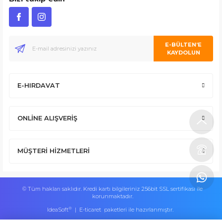
E-BÜLTEN’E
KAYDOLUN
E-HIRDAVAT
ONLİNE ALIŞVERİŞ
MÜŞTERİ HİZMETLERİ
© Tüm hakları saklıdır. Kredi kartı bilgileriniz 256bit SSL sertifikası ile
korunmaktadır.
®
IdeaSoft
|
E-ticaret
paketleri ile hazırlanmıştır.