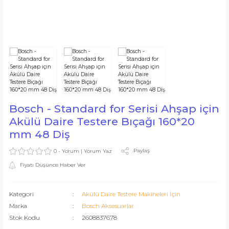
estere
inası
arı
anal Açma
şitleri
et Aksesuarları
Hareketli Makine
kinası
rıcı Diskler
ndırma
arları
 & Mastik
Makineleri
 Aksesuarları
Testere Tezgahları
r
tleri
 Delici Uçları
ı Yıkama
atma Aksesuarları
Bosch - Standard for Serisi Ahşap için
eri
sı
Aksesuarları
me
rı
rı
Akülü Daire Testere Bıçağı 160*20
mm 48 Diş
ları
Kesme
sı
iler
Paylaş
0 - Yorum | Yorum Yaz
uarları
arı
 Kesici
lar
Fiyatı Düşünce Haber Ver
rları
arları
ı
Kategori
Akülü Daire Testere Makineleri İçin
Marka
Bosch Aksesuarlar
anlar
sesuarları
Stok Kodu
2608837678