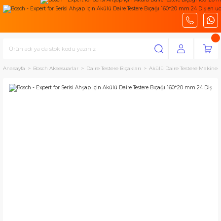
Anasayfa
Bosch Aksesuarlar
Daire Testere Bıçakları
Akülü Daire Testere Makineler