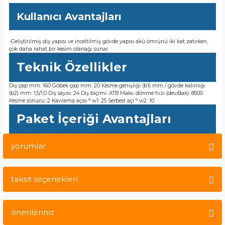
Kullanıcı Avantajları
-Geliştirilmiş diş yapısı ve inceltilmiş gövde yapısı akü ömrünü iki kat zatırken,
çok daha rahat bir kesim olanağı sunar.
Teknik Özellikler
Dış çap mm: 160 Göbek çap mm: 20 Kesme genişliği (b1) mm / gövde kalınlığı
(b2) mm: 1,5/1,0 Diş sayısı: 24 Diş biçimi: ATB Maks. dönme hızı (dev/dak): 8500
Kesme sonucu: 2 Kavrama açısı ° w1: 25 Serbest açı ° w2: 10
Paket İçeriği Avantajları
yorumlar
taksit seçenekleri
Bu ürüne ilk yorumu siz yapın!
önerileriniz
Yorum Yaz