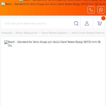
Anasayfa
Bosch Aksesuarlar
Daire Testere Bıçakları
Akülü Daire Testere Makineler