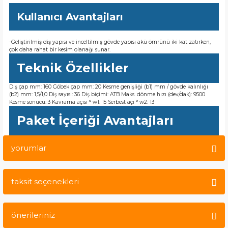
Kullanıcı Avantajları
-Geliştirilmiş diş yapısı ve inceltilmiş gövde yapısı akü ömrünü iki kat zatırken,
çok daha rahat bir kesim olanağı sunar.
Teknik Özellikler
Dış çap mm: 160 Göbek çap mm: 20 Kesme genişliği (b1) mm / gövde kalınlığı
(b2) mm: 1,5/1,0 Diş sayısı: 36 Diş biçimi: ATB Maks. dönme hızı (dev/dak): 9500
Kesme sonucu: 3 Kavrama açısı ° w1: 15 Serbest açı ° w2: 13
Paket İçeriği Avantajları
yorumlar
taksit seçenekleri
Bu ürüne ilk yorumu siz yapın!
önerileriniz
Yorum Yaz