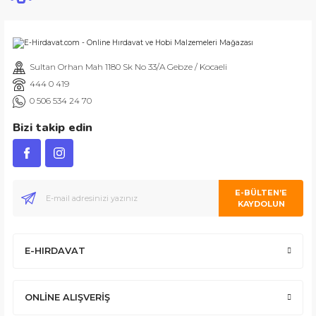
Sultan Orhan Mah 1180 Sk No 33/A Gebze / Kocaeli
444 0 419
0 506 534 24 70
Bizi takip edin
E-BÜLTEN’E
KAYDOLUN
E-HIRDAVAT
ONLİNE ALIŞVERİŞ