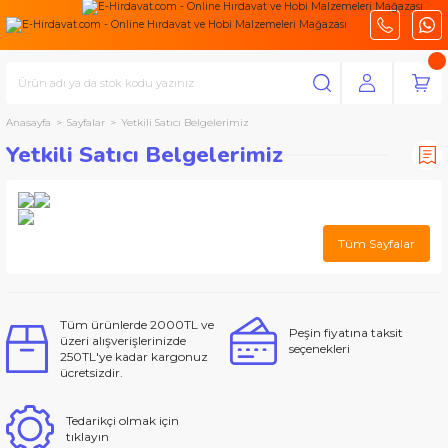
Anasayfa
Sayfalar
Yetkili Satıcı Belgelerimiz
Yetkili Satıcı Belgelerimiz
Tüm Sayfalar
Tüm ürünlerde 2000TL ve
Peşin fiyatına taksit
üzeri alışverişlerinizde
seçenekleri
250TL'ye kadar kargonuz
ücretsizdir.
Tedarikçi olmak için
tıklayın